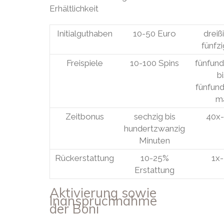
Erhältlichkeit
Initialguthaben
10-50 Euro
dreißi
fünfz
Freispiele
10-100 Spins
fünfund
bi
fünfund
m
Zeitbonus
sechzig bis
40x
hundertzwanzig
Minuten
Rückerstattung
10-25%
1x
Erstattung
Aktivierung sowie
Inanspruchnahme
der Boni