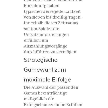
Einzahlung haben
typischerweise jede Laufzeit
von sieben bis dreißig Tagen.
Innerhalb dieses Zeitraums
sollten Spieler die
Umsatzanforderungen
erfüllen, um
Auszahlungsvorgänge
durchführen zu vermögen.
Strategische
Gamewahl zum
maximale Erfolge
Die Auswahl der passenden
Games beeinträchtigt
maßgeblich die
Erfolgschancen beim Erfüllen