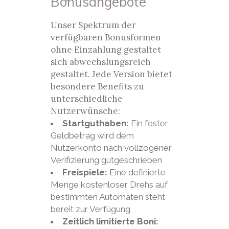
Bonusangebote
Unser Spektrum der
verfügbaren Bonusformen
ohne Einzahlung gestaltet
sich abwechslungsreich
gestaltet. Jede Version bietet
besondere Benefits zu
unterschiedliche
Nutzerwünsche:
Startguthaben:
Ein fester
Geldbetrag wird dem
Nutzerkonto nach vollzogener
Verifizierung gutgeschrieben
Freispiele:
Eine definierte
Menge kostenloser Drehs auf
bestimmten Automaten steht
bereit zur Verfügung
Zeitlich limitierte Boni: