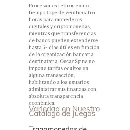
Procesamos retiros en un
tiempo tope de veinticuatro
horas para monederos
digitales y criptomonedas,
mientras que transferencias
de banco pueden extenderse
hasta 5- días útiles en función
de la organización bancaria
destinataria. Oscar Spins no
impone tarifas ocultos en
alguna transacción,
habilitando a los usuarios
administrar sus finanzas con
absoluta transparencia
económica.
Variedad en Nuestro
Catálogo de Juegos
Tragamonedas de