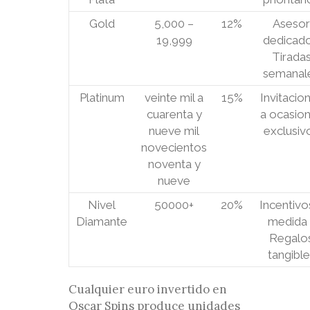
Gold
5,000 –
12%
Asesor
19,999
dedicado
Tirada
semanal
Platinum
veinte mil a
15%
Invitacio
cuarenta y
a ocasio
nueve mil
exclusiv
novecientos
noventa y
nueve
Nivel
50000+
20%
Incentivo
Diamante
medida 
Regalo
tangible
Cualquier euro invertido en
Oscar Spins produce unidades