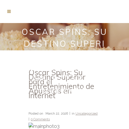
OSCAR SPINS: SU
DESTINO SUPERI
OR PARA EL ENT
RETENIMIENTO D
Oscar Spins: Su
Destino Superior
E APUESTAS EN I
para el
Entretenimiento de
NTERNET
Apuestas en
Internet
Posted on
March 22, 2026
in
Uncategorized
0 Comments