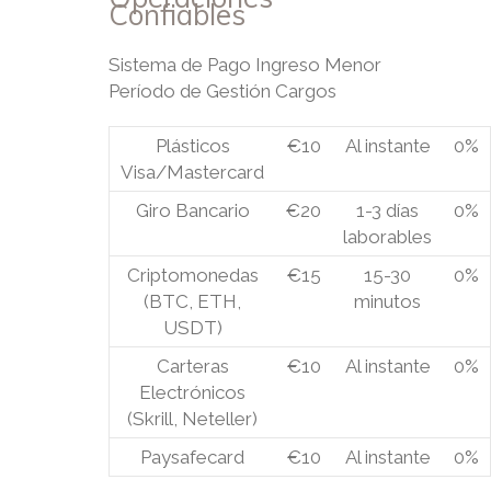
Confiables
Sistema de Pago Ingreso Menor
Período de Gestión Cargos
Plásticos
€10
Al instante
0%
Visa/Mastercard
Giro Bancario
€20
1-3 días
0%
laborables
Criptomonedas
€15
15-30
0%
(BTC, ETH,
minutos
USDT)
Carteras
€10
Al instante
0%
Electrónicos
(Skrill, Neteller)
Paysafecard
€10
Al instante
0%