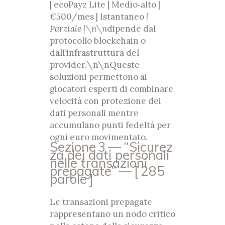
| ecoPayz Lite | Medio‑alto |
€500/mes | Istantaneo
|
Parziale |\n\n
dipende dal
protocollo blockchain o
dall’infrastruttura del
provider.\n\nQueste
soluzioni permettono ai
giocatori esperti di combinare
velocità con protezione dei
dati personali mentre
accumulano punti fedeltà per
ogni euro movimentato.
Sezione 3 — “Sicurez
za dei dati personali
nelle transazioni
prepagate” — [ 285
parole ]
Le transazioni prepagate
rappresentano un nodo critico