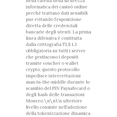
nella catena della sicurezza
informatica dei casinò online
perché trattano dati sensibili
pur evitando l’esposizione
diretta delle credenziali
bancarie degli utenti. La prima
linea difensiva è costituita
dalla crittografia TLS 1.​3
obbligatoria su tutti i server
che gestiscono i depositi
tramite voucher o wallet
crypto; questo protocollo
impedisce intercettazioni
man‑in‑the‑middle durante lo
scambio del PIN Paysafecard o
degli hash delle transazioni
Monero.\n\nUn ulteriore
livello consiste nell’adozione
della tokenizzazione dinamica