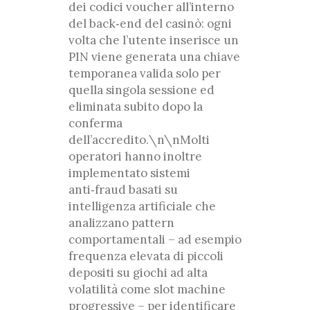
dei codici voucher all’interno
del back‑end del casinò: ogni
volta che l’utente inserisce un
PIN viene generata una chiave
temporanea valida solo per
quella singola sessione ed
eliminata subito dopo la
conferma
dell’accredito.\n\nMolti
operatori hanno inoltre
implementato sistemi
anti‑fraud basati su
intelligenza artificiale che
analizzano pattern
comportamentali – ad esempio
frequenza elevata di piccoli
depositi su giochi ad alta
volatilità come slot machine
progressive – per identificare