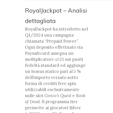
RoyalJackpot – Analisi
dettagliata
RoyalJackpot ha introdotto nel
Q1/2024 una campagna
chiamata “Prepaid Power”.
Ogni deposito effettuato via
Paysafecard assegna un
moltiplicatore
x1·25
sui punti
fedeltà standard ed aggiunge
un bonus statico pari al 5 %
dell’importo versato sotto
forma di crediti free spin
utilizzabili esclusivamente
sulle slot
Gonzo’s Quest
e
Book
of Dead
. Il programma tier
permette ai giocatori Silver