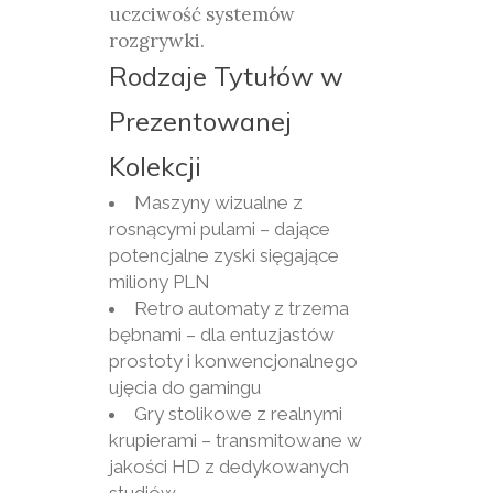
uczciwość systemów
rozgrywki.
Rodzaje Tytułów w
Prezentowanej
Kolekcji
Maszyny wizualne z
rosnącymi pulami – dające
potencjalne zyski sięgające
miliony PLN
Retro automaty z trzema
bębnami – dla entuzjastów
prostoty i konwencjonalnego
ujęcia do gamingu
Gry stolikowe z realnymi
krupierami – transmitowane w
jakości HD z dedykowanych
studiów