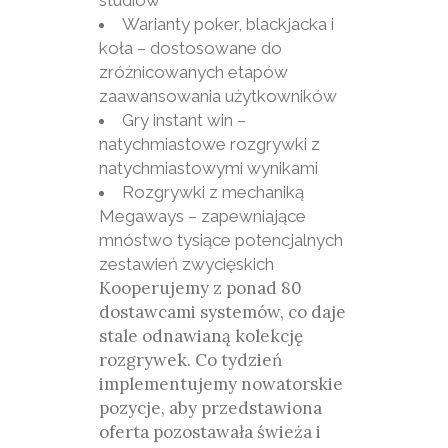
Warianty poker, blackjacka i
koła – dostosowane do
zróżnicowanych etapów
zaawansowania użytkowników
Gry instant win –
natychmiastowe rozgrywki z
natychmiastowymi wynikami
Rozgrywki z mechaniką
Megaways – zapewniające
mnóstwo tysiące potencjalnych
zestawień zwycięskich
Kooperujemy z ponad 80
dostawcami systemów, co daje
stale odnawianą kolekcję
rozgrywek. Co tydzień
implementujemy nowatorskie
pozycje, aby przedstawiona
oferta pozostawała świeża i