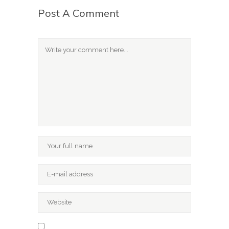
Post A Comment