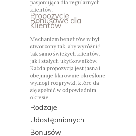
pasjonująca dla regularnych
klientów.
Propozycje
Bonusowe dla
Klientów
Mechanizm benefitów w był
stworzony tak, aby wyróżnić
tak samo świeżych klientów,
jak i stałych użytkowników.
Każda propozycja jest jasna i
obejmuje klarownie określone
wymogi rozgrywki, które da
się spełnić w odpowiednim
okresie.
Rodzaje
Udostępnionych
Bonusów