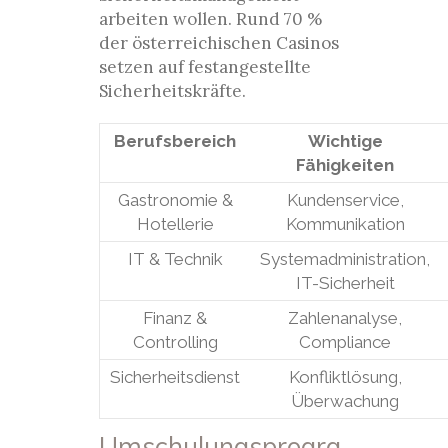
arbeiten wollen. Rund 70 %
der österreichischen Casinos
setzen auf festangestellte
Sicherheitskräfte.
Berufsbereich
Wichtige
Fähigkeiten
Gastronomie &
Kundenservice,
Hotellerie
Kommunikation
IT & Technik
Systemadministration,
IT-Sicherheit
Finanz &
Zahlenanalyse,
Controlling
Compliance
Sicherheitsdienst
Konfliktlösung,
Überwachung
Umschulungsprogra