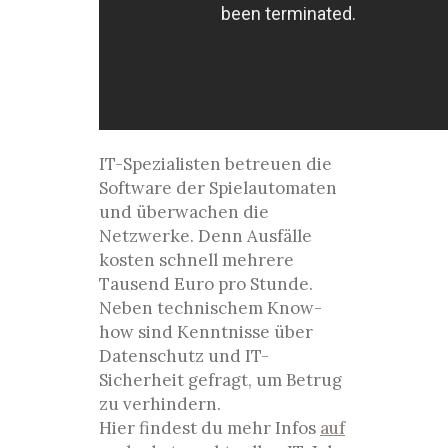
IT-Spezialisten betreuen die
Software der Spielautomaten
und überwachen die
Netzwerke. Denn Ausfälle
kosten schnell mehrere
Tausend Euro pro Stunde.
Neben technischem Know-
how sind Kenntnisse über
Datenschutz und IT-
Sicherheit gefragt, um Betrug
zu verhindern.
Hier findest du mehr Infos
auf