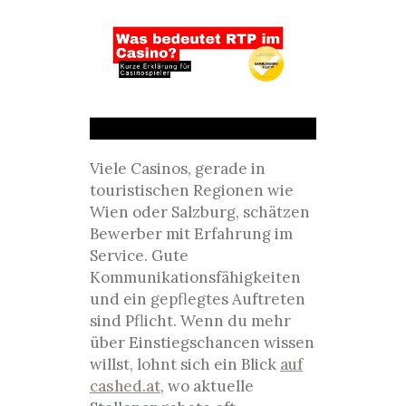
Viele Casinos, gerade in
touristischen Regionen wie
Wien oder Salzburg, schätzen
Bewerber mit Erfahrung im
Service. Gute
Kommunikationsfähigkeiten
und ein gepflegtes Auftreten
sind Pflicht. Wenn du mehr
über Einstiegschancen wissen
willst, lohnt sich ein Blick
auf
cashed.at
, wo aktuelle