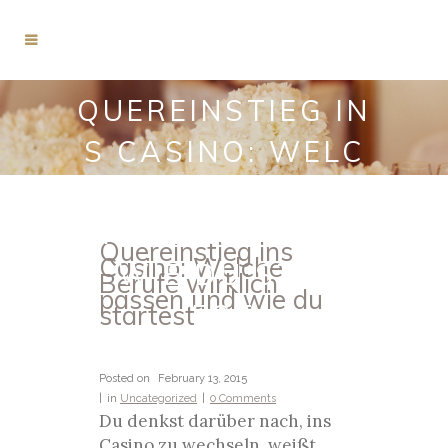
QUEREINSTIEG IN
S CASINO: WELC
HE BERUFE WIRK
LICH PASSEN UN
Quereinstieg ins
Casino: Welche
D WIE DU START
Berufe wirklich
passen und wie du
EST
startest
Posted on
February 13, 2015
in
Uncategorized
0 Comments
Du denkst darüber nach, ins
Casino zu wechseln, weißt