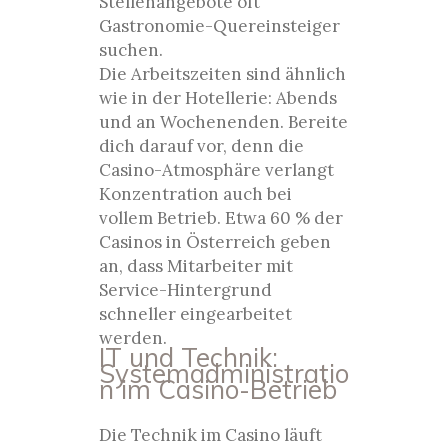
Stellenangebote oft
Gastronomie-Quereinsteiger
suchen.
Die Arbeitszeiten sind ähnlich
wie in der Hotellerie: Abends
und an Wochenenden. Bereite
dich darauf vor, denn die
Casino-Atmosphäre verlangt
Konzentration auch bei
vollem Betrieb. Etwa 60 % der
Casinos in Österreich geben
an, dass Mitarbeiter mit
Service-Hintergrund
schneller eingearbeitet
werden.
IT und Technik:
Systemadministratio
n im Casino-Betrieb
Die Technik im Casino läuft