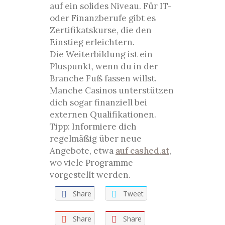
auf ein solides Niveau. Für IT-
oder Finanzberufe gibt es
Zertifikatskurse, die den
Einstieg erleichtern.
Die Weiterbildung ist ein
Pluspunkt, wenn du in der
Branche Fuß fassen willst.
Manche Casinos unterstützen
dich sogar finanziell bei
externen Qualifikationen.
Tipp: Informiere dich
regelmäßig über neue
Angebote, etwa
auf cashed.at
,
wo viele Programme
vorgestellt werden.
Share
Tweet
Share
Share