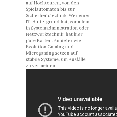
auf Hochtouren, von den
Spielautomaten bis zur
Sicherheitstechnik. Wer einen
IT-Hintergrund hat, vor allem
in Systemadministration oder
Netzwerktechnik, hat hier
gute Karten. Anbieter wie
Evolution Gaming und
Microgaming setzen auf
stabile Systeme, um Ausfälle
zu vermeiden.