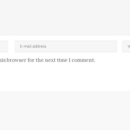
his browser for the next time I comment.