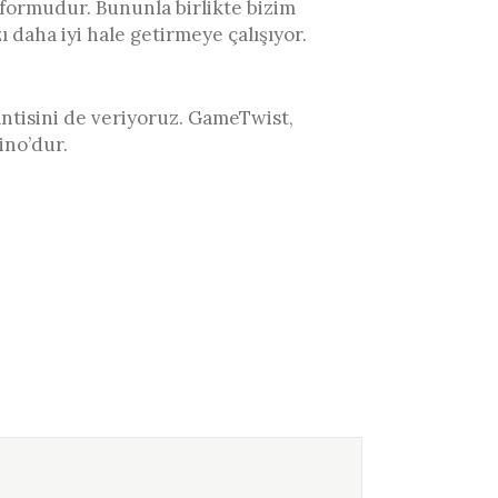
formudur. Bununla birlikte bizim
 daha iyi hale getirmeye çalışıyor.
antisini de veriyoruz. GameTwist,
ino’dur.