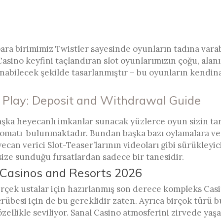
ara birimimiz Twistler sayesinde oyunların tadına vara
Casino keyfini taçlandıran slot oyunlarımızın çoğu, alan
abilecek şekilde tasarlanmıştır – bu oyunların kendina 
 Play: Deposit and Withdrawal Guide
başka heyecanlı imkanlar sunacak yüzlerce oyun sizin ta
omatı bulunmaktadır. Bundan başka bazı oylamalara ve
ecan verici Slot-Teaser’larının videoları gibi sürükleyici 
ize sunduğu fırsatlardan sadece bir tanesidir.
a Casinos and Resorts 2026
n gerçek ustalar için hazırlanmış son derece kompleks Ca
tecrübesi için de bu gereklidir zaten. Ayrıca birçok türü
ellikle seviliyor. Sanal Casino atmosferini zirvede yaşa