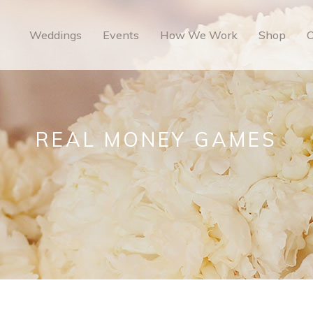
Weddings
Events
How We Work
Shop
O
REAL MONEY GAMES