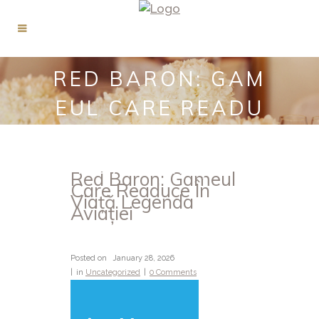
RED BARON: GAM
EUL CARE READU
CE ÎN VIAȚĂ LEGE
NDA AVIAȚIEI
Red Baron: Gameul
Care Readuce În
Viață Legenda
Aviației
Posted on
January 28, 2026
in
Uncategorized
0 Comments