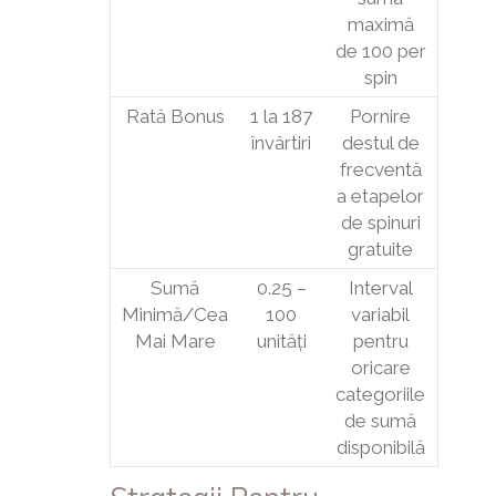
maximă
de 100 per
spin
Rată Bonus
1 la 187
Pornire
învârtiri
destul de
frecventă
a etapelor
de spinuri
gratuite
Sumă
0.25 –
Interval
Minimă/Cea
100
variabil
Mai Mare
unități
pentru
oricare
categoriile
de sumă
disponibilă