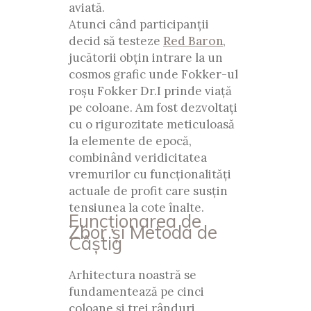
aviată.
Atunci când participanții
decid să testeze
Red Baron
,
jucătorii obțin intrare la un
cosmos grafic unde Fokker-ul
roșu Fokker Dr.I prinde viață
pe coloane. Am fost dezvoltați
cu o rigurozitate meticuloasă
la elemente de epocă,
combinând veridicitatea
vremurilor cu funcționalități
actuale de profit care susțin
tensiunea la cote înalte.
Funcționarea de
Zbor și Metoda de
Câștig
Arhitectura noastră se
fundamentează pe cinci
coloane și trei rânduri,