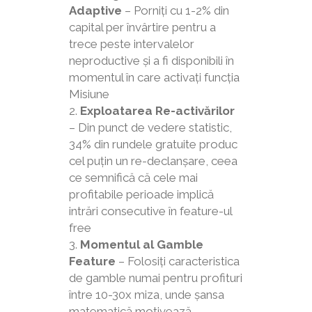
Adaptive
– Porniți cu 1-2% din
capital per învârtire pentru a
trece peste intervalelor
neproductive și a fi disponibili în
momentul în care activați funcția
Misiune
Exploatarea Re-activărilor
– Din punct de vedere statistic,
34% din rundele gratuite produc
cel puțin un re-declanșare, ceea
ce semnifică că cele mai
profitabile perioade implică
intrări consecutive în feature-ul
free
Momentul al Gamble
Feature
– Folosiți caracteristica
de gamble numai pentru profituri
între 10-30x miza, unde șansa
matematică motivează