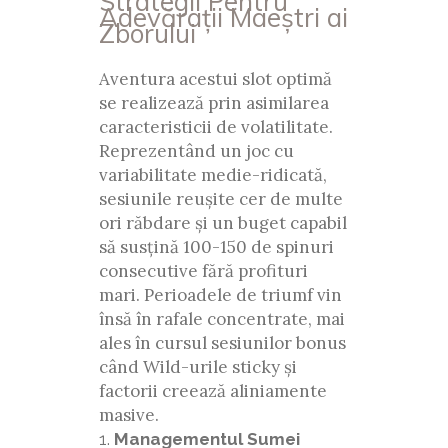
Strategii Pentru
Adevărații Maeștri ai
Zborului
Aventura acestui slot optimă
se realizează prin asimilarea
caracteristicii de volatilitate.
Reprezentând un joc cu
variabilitate medie-ridicată,
sesiunile reușite cer de multe
ori răbdare și un buget capabil
să susțină 100-150 de spinuri
consecutive fără profituri
mari. Perioadele de triumf vin
însă în rafale concentrate, mai
ales în cursul sesiunilor bonus
când Wild-urile sticky și
factorii creează aliniamente
masive.
Managementul Sumei