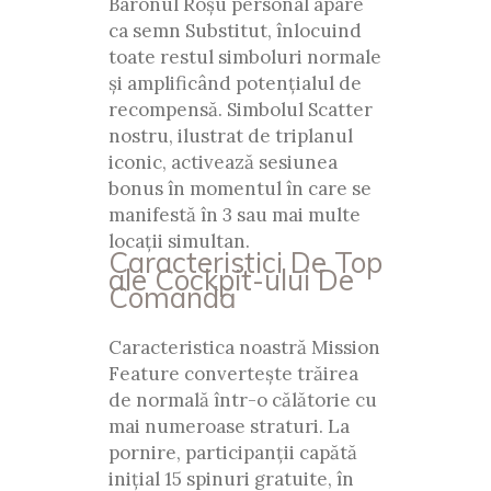
Baronul Roșu personal apare
ca semn Substitut, înlocuind
toate restul simboluri normale
și amplificând potențialul de
recompensă. Simbolul Scatter
nostru, ilustrat de triplanul
iconic, activează sesiunea
bonus în momentul în care se
manifestă în 3 sau mai multe
locații simultan.
Caracteristici De Top
ale Cockpit-ului De
Comandă
Caracteristica noastră Mission
Feature convertește trăirea
de normală într-o călătorie cu
mai numeroase straturi. La
pornire, participanții capătă
inițial 15 spinuri gratuite, în