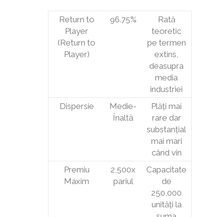
Return to
96.75%
Rată
Player
teoretic
(Return to
pe termen
Player)
extins,
deasupra
media
industriei
Dispersie
Medie-
Plăți mai
Înaltă
rare dar
substanțial
mai mari
când vin
Premiu
2,500x
Capacitate
Maxim
pariul
de
250,000
unități la
suma