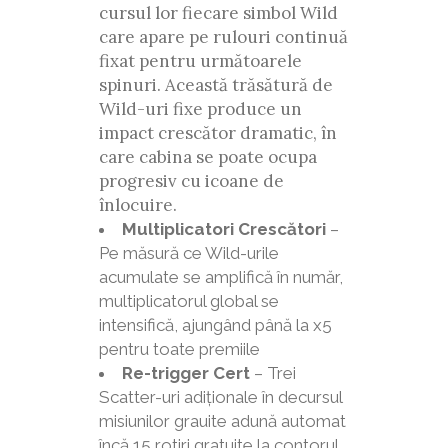
cursul lor fiecare simbol Wild
care apare pe rulouri continuă
fixat pentru următoarele
spinuri. Această trăsătură de
Wild-uri fixe produce un
impact crescător dramatic, în
care cabina se poate ocupa
progresiv cu icoane de
înlocuire.
Multiplicatori Crescători
–
Pe măsură ce Wild-urile
acumulate se amplifică în număr,
multiplicatorul global se
intensifică, ajungând până la x5
pentru toate premiile
Re-trigger Cert
– Trei
Scatter-uri adiționale în decursul
misiunilor grauite adună automat
încă 15 rotiri gratuite la contorul