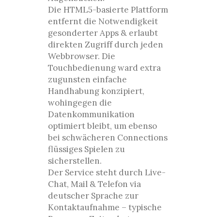
Die HTML5-basierte Plattform
entfernt die Notwendigkeit
gesonderter Apps & erlaubt
direkten Zugriff durch jeden
Webbrowser. Die
Touchbedienung ward extra
zugunsten einfache
Handhabung konzipiert,
wohingegen die
Datenkommunikation
optimiert bleibt, um ebenso
bei schwächeren Connections
flüssiges Spielen zu
sicherstellen.
Der Service steht durch Live-
Chat, Mail & Telefon via
deutscher Sprache zur
Kontaktaufnahme – typische