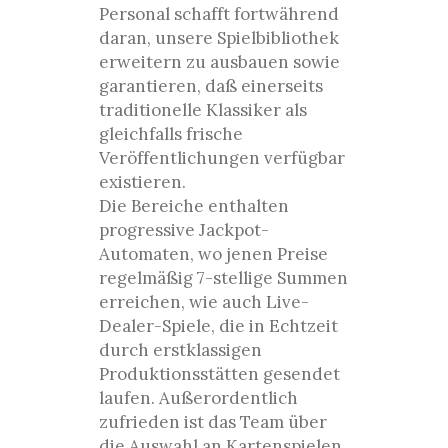
Personal schafft fortwährend
daran, unsere Spielbibliothek
erweitern zu ausbauen sowie
garantieren, daß einerseits
traditionelle Klassiker als
gleichfalls frische
Veröffentlichungen verfügbar
existieren.
Die Bereiche enthalten
progressive Jackpot-
Automaten, wo jenen Preise
regelmäßig 7-stellige Summen
erreichen, wie auch Live-
Dealer-Spiele, die in Echtzeit
durch erstklassigen
Produktionsstätten gesendet
laufen. Außerordentlich
zufrieden ist das Team über
die Auswahl an Kartenspielen