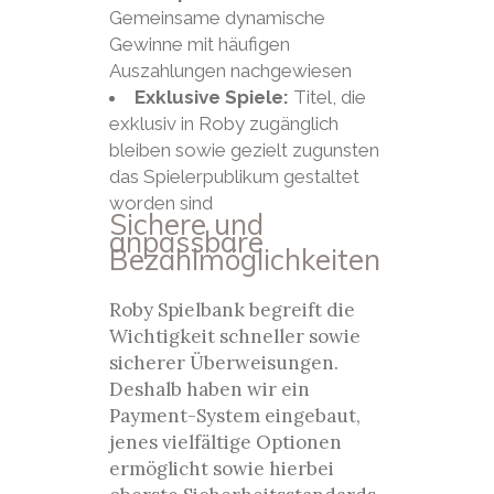
Gemeinsame dynamische
Gewinne mit häufigen
Auszahlungen nachgewiesen
Exklusive Spiele:
Titel, die
exklusiv in Roby zugänglich
bleiben sowie gezielt zugunsten
das Spielerpublikum gestaltet
worden sind
Sichere und
anpassbare
Bezahlmöglichkeiten
Roby Spielbank begreift die
Wichtigkeit schneller sowie
sicherer Überweisungen.
Deshalb haben wir ein
Payment-System eingebaut,
jenes vielfältige Optionen
ermöglicht sowie hierbei