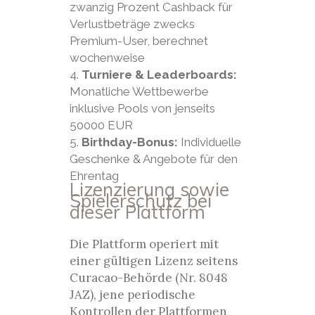
zwanzig Prozent Cashback für
Verlustbeträge zwecks
Premium-User, berechnet
wochenweise
Turniere & Leaderboards:
Monatliche Wettbewerbe
inklusive Pools von jenseits
50000 EUR
Birthday-Bonus:
Individuelle
Geschenke & Angebote für den
Ehrentag
Lizenzierung sowie
Spielerschutz bei
dieser Plattform
Die Plattform operiert mit
einer gültigen Lizenz seitens
Curacao-Behörde (Nr. 8048
JAZ), jene periodische
Kontrollen der Plattformen