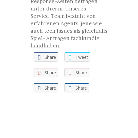
Response-Zeiten betragen
unter drei m. Unseres
Service-Team besteht von
erfahrenen Agents, jene wie
auch tech Issues als gleichfalls
Spiel- Anfragen fachkundig
handhaben.
Share
Tweet
Share
Share
Share
Share