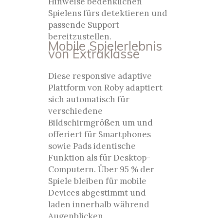
Hinweise bedenklichen
Spielens fürs detektieren und
passende Support
bereitzustellen.
Mobile Spielerlebnis
von Extraklasse
Diese responsive adaptive
Plattform von Roby adaptiert
sich automatisch für
verschiedene
Bildschirmgrößen um und
offeriert für Smartphones
sowie Pads identische
Funktion als für Desktop-
Computern. Über 95 % der
Spiele bleiben für mobile
Devices abgestimmt und
laden innerhalb während
Augenblicken.