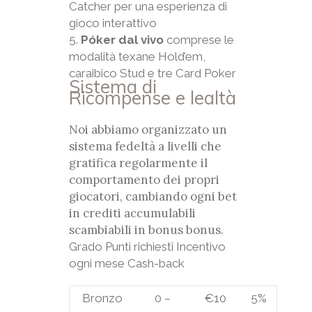
Catcher per una esperienza di
gioco interattivo
Póker dal vivo
comprese le
modalità texane Hold’em,
caraibico Stud e tre Card Poker
Sistema di
Ricompense e lealtà
Noi abbiamo organizzato un
sistema fedeltà a livelli che
gratifica regolarmente il
comportamento dei propri
giocatori, cambiando ogni bet
in crediti accumulabili
scambiabili in bonus bonus.
Grado Punti richiesti Incentivo
ogni mese Cash-back
Bronzo
0 –
€10
5%