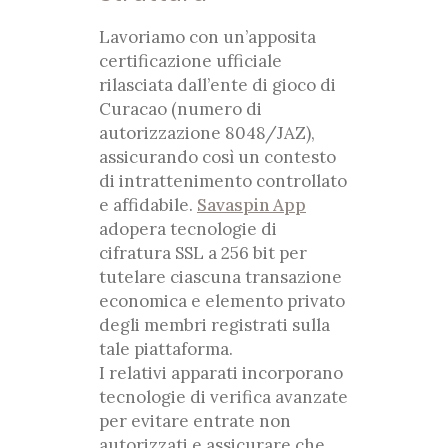
Lavoriamo con un’apposita
certificazione ufficiale
rilasciata dall’ente di gioco di
Curacao (numero di
autorizzazione 8048/JAZ),
assicurando così un contesto
di intrattenimento controllato
e affidabile.
Savaspin App
adopera tecnologie di
cifratura SSL a 256 bit per
tutelare ciascuna transazione
economica e elemento privato
degli membri registrati sulla
tale piattaforma.
I relativi apparati incorporano
tecnologie di verifica avanzate
per evitare entrate non
autorizzati e assicurare che