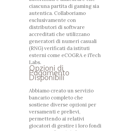
ciascuna partita di gaming sia
autentica. Collaboriamo
esclusivamente con
distributori di software
accreditati che utilizzano
generatori di numeri casuali
(RNG) verificati da istituti
esterni come eCOGRA e iTech
Labs.
Opzioni di
Pagamento
Disponibili
Abbiamo creato un servizio
bancario completo che
sostiene diverse opzioni per
versamenti e prelievi,
permettendo ai relativi
giocatori di gestire i loro fondi