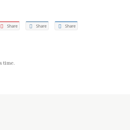
Share
Share
Share
s time.