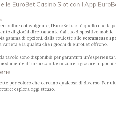
elle EuroBet Casinò Slot con l’App EuroB
s
oco online coinvolgente, l’EuroBet slot è quello che fa pe
ento di giochi direttamente dal tuo dispositivo mobile.
ia gamma di opzioni, dalla roulette alle
scommesse spo
 varietà e la qualità che i giochi di EuroBet offrono.
da tavolo
sono disponibili per garantirti un’esperienza 
omodamente il tuo account e iniziare a giocare in pochi s
erie
ette per coloro che cercano qualcosa di diverso. Per ul
ttare: esplora oggi stesso.