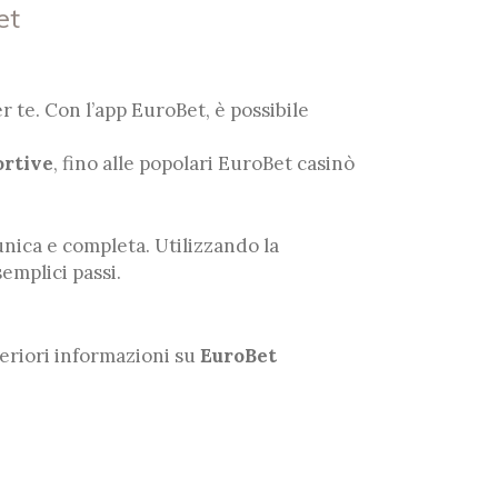
et
r te. Con l’app EuroBet, è possibile
rtive
, fino alle popolari EuroBet casinò
unica e completa. Utilizzando la
emplici passi.
teriori informazioni su
EuroBet