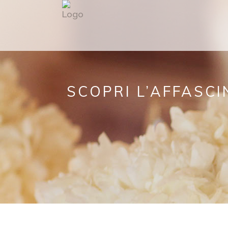
SCOPRI L’AFFASC