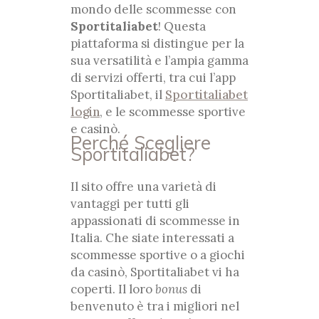
mondo delle scommesse con
Sportitaliabet
! Questa
piattaforma si distingue per la
sua versatilità e l’ampia gamma
di servizi offerti, tra cui l’app
Sportitaliabet, il
Sportitaliabet
login
, e le scommesse sportive
e casinò.
Perché Scegliere
Sportitaliabet?
Il sito offre una varietà di
vantaggi per tutti gli
appassionati di scommesse in
Italia. Che siate interessati a
scommesse sportive o a giochi
da casinò, Sportitaliabet vi ha
coperti. Il loro
bonus
di
benvenuto è tra i migliori nel