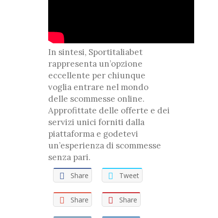
In sintesi, Sportitaliabet
rappresenta un’opzione
eccellente per chiunque
voglia entrare nel mondo
delle scommesse online.
Approfittate delle offerte e dei
servizi unici forniti dalla
piattaforma e godetevi
un’esperienza di scommesse
senza pari.
Share
Tweet
Share
Share