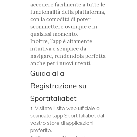
accedere facilmente a tutte le
funzionalità della piattaforma,
con la comodità di poter
scommettere ovunque e in
qualsiasi momento.
Inoltre, l’app è altamente
intuitiva e semplice da
navigare, rendendola perfetta
anche per i nuovi utenti.
Guida alla
Registrazione su
Sportitaliabet
Visitate il sito web ufficiale o
scaricate l’app Sportitaliabet dal
vostro store di applicazioni
preferito.