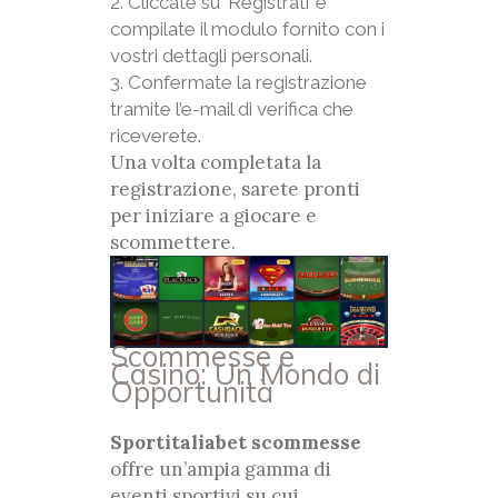
Cliccate su ‘Registrati’ e
compilate il modulo fornito con i
vostri dettagli personali.
Confermate la registrazione
tramite l’e-mail di verifica che
riceverete.
Una volta completata la
registrazione, sarete pronti
per iniziare a giocare e
scommettere.
Scommesse e
Casino: Un Mondo di
Opportunità
Sportitaliabet scommesse
offre un’ampia gamma di
eventi sportivi su cui