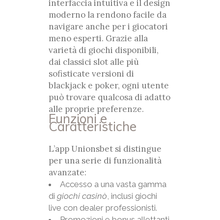
interfaccia intuitiva e il design
moderno la rendono facile da
navigare anche per i giocatori
meno esperti. Grazie alla
varietà di giochi disponibili,
dai classici slot alle più
sofisticate versioni di
blackjack e poker, ogni utente
può trovare qualcosa di adatto
alle proprie preferenze.
Funzioni e
Caratteristiche
L’app Unionsbet si distingue
per una serie di funzionalità
avanzate:
Accesso a una vasta gamma
di
giochi casinò
, inclusi giochi
live con dealer professionisti.
Promozioni e bonus allettanti