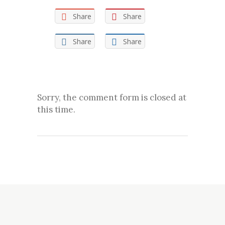
Share
Share
Share
Share
Sorry, the comment form is closed at
this time.