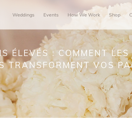
Weddings
Events
How We Work
Shop
O
S ÉLEVÉS : COMMENT LES
S TRANSFORMENT VOS PA