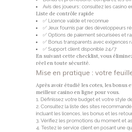
Avis des joueurs : consultez les casino e
Liste de contrôle rapide
✅ Licence valide et reconnue
✅ Jeux fournis par des développeurs r
✅ Options de paiement sécurisées et r
✅ Bonus transparents avec exigences r
✅ Support client disponible 24/7
En suivant cette checklist, vous élimine
réel en toute sécurité.
Mise en pratique : votre feuill
Après avoir étudié les cotes, les bonus e
meilleur casino en ligne pour vous.
Définissez votre budget et votre style de j
Consultez la liste des sites recommandé
incluant les licences, les bonus et les retou
Vérifiez les promotions du moment et a
Testez le service client en posant une qu