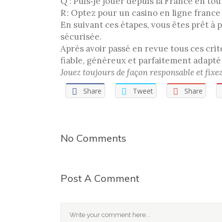
Q : Puis‑je jouer depuis la France en tout
R : Optez pour un casino en ligne franc
En suivant ces étapes, vous êtes prêt à 
sécurisée.
Après avoir passé en revue tous ces crit
fiable, généreux et parfaitement adapté 
Jouez toujours de façon responsable et fixe
Share
Tweet
Share
No Comments
Post A Comment