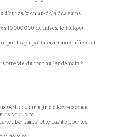
ns d’euros, bien au‑delà des gains
ès 10 000 000 de mises, le jackpot
n pic. La plupart des casinos affichent
 votre vie du jour au lendemain ?
eux (ANJ) ou d’une juridiction reconnue.
tres de qualité.
artes bancaires, et le cashlib pour les
ons de mise.