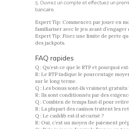
Ouvrez un compte et effectuez un premi
bancaire.
Expert Tip : Commencez par jouer en mo
familiariser avec le jeu avant d’engager 
Expert Tip : Fixez une limite de perte q
des jackpots.
FAQ rapides
Q : Qu’est‑ce que le RTP et pourquoi est
R : Le RTP indique le pourcentage moyen
sur le long terme.
Q : Les bonus sont‑ils vraiment gratuits 
R : Ils sont conditionnés par des exigen
Q : Combien de temps faut‑il pour retire
R : La plupart des casinos traitent les r
Q : Le cashlib est‑il sécurisé ?
R : Oui, c’est un moyen de paiement pré