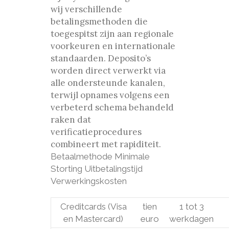
wij verschillende
betalingsmethoden die
toegespitst zijn aan regionale
voorkeuren en internationale
standaarden. Deposito’s
worden direct verwerkt via
alle ondersteunde kanalen,
terwijl opnames volgens een
verbeterd schema behandeld
raken dat
verificatieprocedures
combineert met rapiditeit.
Betaalmethode Minimale
Storting Uitbetalingstijd
Verwerkingskosten
Creditcards (Visa
tien
1 tot 3
en Mastercard)
euro
werkdagen