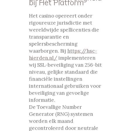
bij Het Platform
Het casino opereert onder
rigoureuze jurisdictie met
wereldwijde spellicenties die
transparantie en
spelersbescherming
waarborgen. Bij
https://hsc-
hierden.nl/
implementeren
wij SSL-beveiliging van 256-bit
niveau, gelijke standaard die
financiële instellingen
internationaal gebruiken voor
beveiliging van gevoelige
informatie.
De Toevallige Number
Generator (RNG) systemen
worden elk maand
gecontroleerd door neutrale