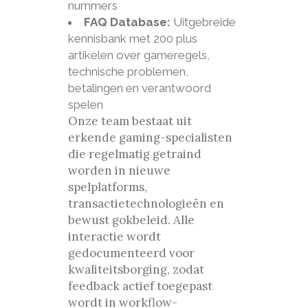
nummers
FAQ Database:
Uitgebreide
kennisbank met 200 plus
artikelen over gameregels,
technische problemen,
betalingen en verantwoord
spelen
Onze team bestaat uit
erkende gaming-specialisten
die regelmatig getraind
worden in nieuwe
spelplatforms,
transactietechnologieën en
bewust gokbeleid. Alle
interactie wordt
gedocumenteerd voor
kwaliteitsborging, zodat
feedback actief toegepast
wordt in workflow-