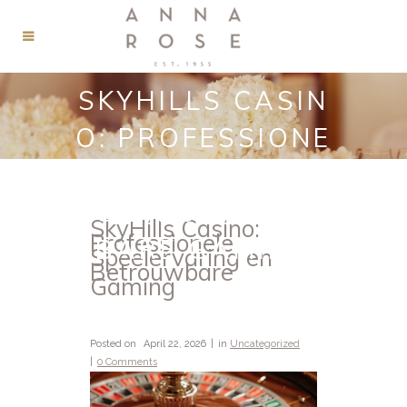
SKYHILLS CASIN
O: PROFESSIONE
LE SPEELERVARI
NG EN BETROUW
SkyHills Casino:
Professionele
BARE GAMING
Speelervaring en
Betrouwbare
Gaming
Posted on
April 22, 2026
in
Uncategorized
0 Comments