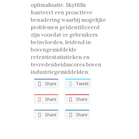
optimalisatie. SkyHills
hanteert een proactieve
benadering waarbij mogelijke
problemen geïdentificeerd
zijn voordat ze gebruikers
beïnvloeden, leidend in
bovengemiddelde
retentiestatistieken en
tevredenheidsscores boven
industriegemiddelden.
Share
Tweet
Share
Share
Share
Share