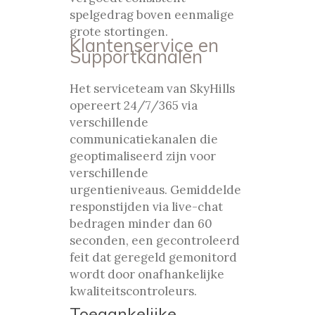
spelgedrag boven eenmalige
grote stortingen.
Klantenservice en
Supportkanalen
Het serviceteam van SkyHills
opereert 24/7/365 via
verschillende
communicatiekanalen die
geoptimaliseerd zijn voor
verschillende
urgentieniveaus. Gemiddelde
responstijden via live-chat
bedragen minder dan 60
seconden, een gecontroleerd
feit dat geregeld gemonitord
wordt door onafhankelijke
kwaliteitscontroleurs.
Toegankelijke