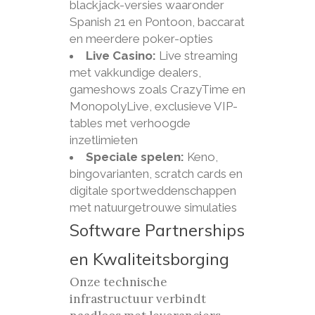
blackjack-versies waaronder
Spanish 21 en Pontoon, baccarat
en meerdere poker-opties
Live Casino:
Live streaming
met vakkundige dealers,
gameshows zoals CrazyTime en
MonopolyLive, exclusieve VIP-
tables met verhoogde
inzetlimieten
Speciale spelen:
Keno,
bingovarianten, scratch cards en
digitale sportweddenschappen
met natuurgetrouwe simulaties
Software Partnerships
en Kwaliteitsborging
Onze technische
infrastructuur verbindt