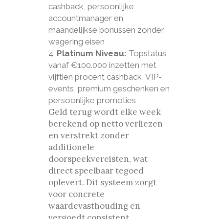
cashback, persoonlijke
accountmanager en
maandelijkse bonussen zonder
wagering eisen
Platinum Niveau:
Topstatus
vanaf €100.000 inzetten met
vijftien procent cashback, VIP-
events, premium geschenken en
persoonlijke promoties
Geld terug wordt elke week
berekend op netto verliezen
en verstrekt zonder
additionele
doorspeekvereisten, wat
direct speelbaar tegoed
oplevert. Dit systeem zorgt
voor concrete
waardevasthouding en
vergoedt consistent