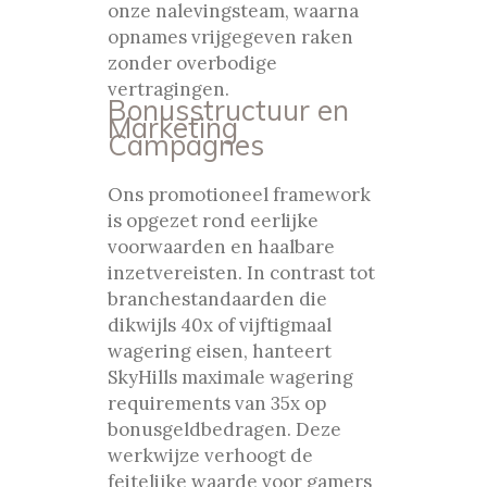
onze nalevingsteam, waarna
opnames vrijgegeven raken
zonder overbodige
vertragingen.
Bonusstructuur en
Marketing
Campagnes
Ons promotioneel framework
is opgezet rond eerlijke
voorwaarden en haalbare
inzetvereisten. In contrast tot
branchestandaarden die
dikwijls 40x of vijftigmaal
wagering eisen, hanteert
SkyHills maximale wagering
requirements van 35x op
bonusgeldbedragen. Deze
werkwijze verhoogt de
feitelijke waarde voor gamers