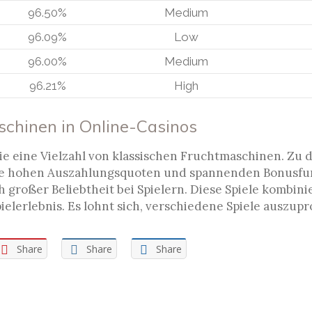
96.50%
Medium
96.09%
Low
96.00%
Medium
96.21%
High
schinen in Online-Casinos
ie eine Vielzahl von klassischen Fruchtmaschinen. Zu 
r ihre hohen Auszahlungsquoten und spannenden Bonusfu
h großer Beliebtheit bei Spielern. Diese Spiele kombi
elerlebnis. Es lohnt sich, verschiedene Spiele auszupr
Share
Share
Share