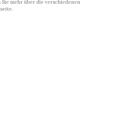
nn Sie mehr über die verschiedenen
seite.