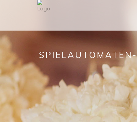
SPIELAUTOMATEN-