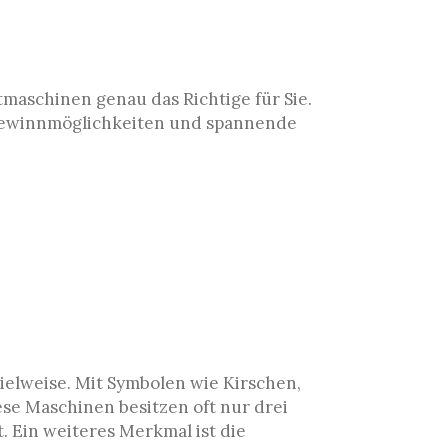
tmaschinen genau das Richtige für Sie.
 Gewinnmöglichkeiten und spannende
ielweise. Mit Symbolen wie Kirschen,
se Maschinen besitzen oft nur drei
. Ein weiteres Merkmal ist die