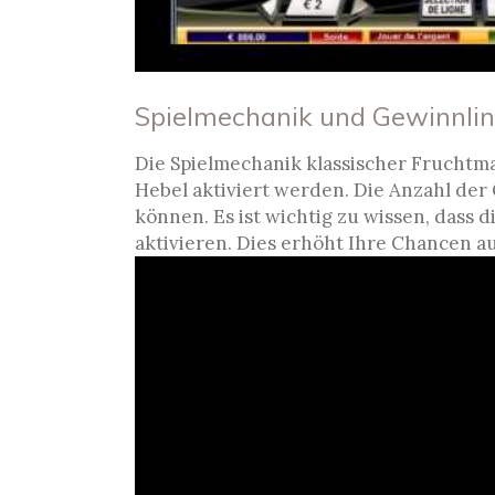
Spielmechanik und Gewinnlin
Die Spielmechanik klassischer Fruchtmas
Hebel aktiviert werden. Die Anzahl der 
können. Es ist wichtig zu wissen, dass
aktivieren. Dies erhöht Ihre Chancen a