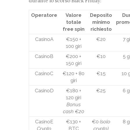
durante lo scorso Black Friday:
Operatore
Valore
Deposito
Du
totale
minimo
prom
free spin
richiesto
CasinoA
€150 +
€20
7 g
100 giri
CasinoB
€200 +
€10
5 g
150 giri
CasinoC
€120 + 80
€15
10 g
giri
CasinoD
€180 +
€25
6 g
120 giri
Bonus
cash €20
CasinoE
€130 +
€0
(solo
8 g
Crypto
BTC
crypto)