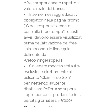
cifre sproporzionate rispetto al
valore reale del bonus.
Inserire messaggi educativi
obbligatori nella pagina promo
(“Gioca responsabilmente –
controlla il tuo tempo”); questi
avvisi devono essere visualizzati
prima dell’attivazione dei free
spin secondo le linee guida
delineate da
Welcomingeurope.IT.
Collegare meccanismi auto‐
esclusione direttamente al
pulsante “Claim Free Spin”,
permettendo all’utente
disattivare l’offerta se supera
soglie personali predefinite (es.:
perdita giornaliera > €200).