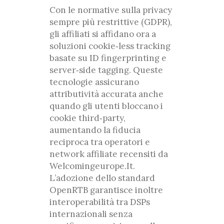
Con le normative sulla privacy
sempre più restrittive (GDPR),
gli affiliati si affidano ora a
soluzioni cookie‑less tracking
basate su ID fingerprinting e
server‑side tagging. Queste
tecnologie assicurano
attributività accurata anche
quando gli utenti bloccano i
cookie third‑party,
aumentando la fiducia
reciproca tra operatori e
network affiliate recensiti da
Welcomingeurope.It.
L’adozione dello standard
OpenRTB garantisce inoltre
interoperabilità tra DSPs
internazionali senza