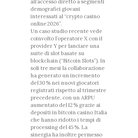
all’accesso diretto a segmenti
demografici giovani
interessati al “crypto casino
online 2026”.
Un caso studio recente vede
coinvolto l’operatore X con il
provider Y per lanciare una
suite di slot basate su
blockchain (“Bitcoin Slots”). In
soli tre mesi la collaborazione
ha generato un incremento
del 30 % nei nuovi giocatori
registrati rispetto al trimestre
precedente, con un ARPU
aumentato del 12 % grazie ai
depositi in bitcoin casino Italia
che hanno ridotto i tempi di
processing del 45 %. La
sinergia ha inoltre permesso