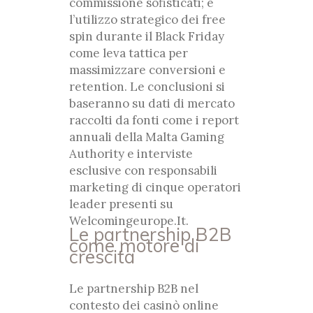
commissione sofisticati; e
l’utilizzo strategico dei free
spin durante il Black Friday
come leva tattica per
massimizzare conversioni e
retention. Le conclusioni si
baseranno su dati di mercato
raccolti da fonti come i report
annuali della Malta Gaming
Authority e interviste
esclusive con responsabili
marketing di cinque operatori
leader presenti su
Welcomingeurope.It.
Le partnership B2B
come motore di
crescita
Le partnership B2B nel
contesto dei casinò online