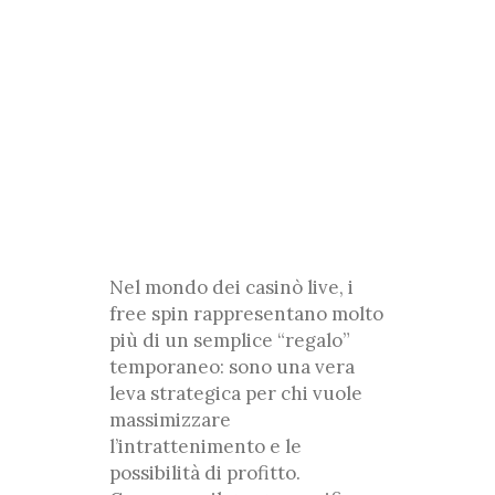
Vincenti Con I
Free Spins Nei
Live Casino: La
Guida Definitiva
Al Glossario Dei
Giochi
Nel mondo dei casinò live, i
free spin rappresentano molto
più di un semplice “regalo”
temporaneo: sono una vera
leva strategica per chi vuole
massimizzare
l’intrattenimento e le
possibilità di profitto.