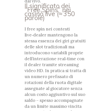
dal vivo.
Il significato dei
“Free Spins” nei
casinò live (≈ 350
parole)
I free spin nei contesti
live‑dealer mantengono la
stessa essenza dei giri gratuiti
delle slot tradizionali ma
introducono variabili proprie
dell’interazione real‑time con
il dealer tramite streaming
video HD. In pratica si tratta di
un numero prefissato di
rotazioni della ruota digitale
assegnate al giocatore senza
alcun costo aggiuntivo sul suo
saldo – spesso accompagnate
da un limite massimo vincita