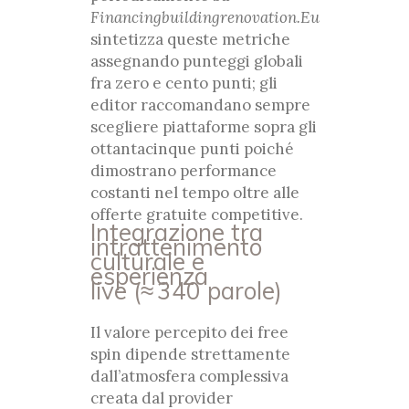
Financingbuildingrenovation.Eu
sintetizza queste metriche
assegnando punteggi globali
fra zero e cento punti; gli
editor raccomandano sempre
scegliere piattaforme sopra gli
ottantacinque punti poiché
dimostrano performance
costanti nel tempo oltre alle
offerte gratuite competitive.
Integrazione tra
intrattenimento
culturale e
esperienza
live (≈ 340 parole)
Il valore percepito dei free
spin dipende strettamente
dall’atmosfera complessiva
creata dal provider