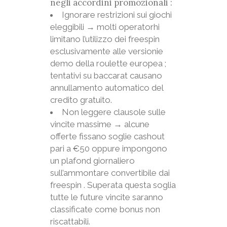
negli accordini promozionali :
Ignorare restrizioni sui giochi
eleggibili → molti operatorhi
limitano l’utilizzo dei freespin
esclusivamente alle versionie
demo della roulette europea ;
tentativi su baccarat causano
annullamento automatico del
credito gratuito.
Non leggere clausole sulle
vincite massime → alcune
offerte fissano soglie cashout
pari a €50 oppure impongono
un plafond giornaliero
sull’ammontare convertibile dai
freespin . Superata questa soglia
tutte le future vincite saranno
classificate come bonus non
riscattabili.