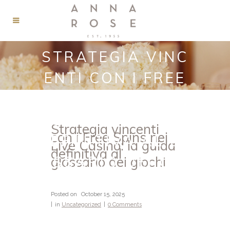
STRATEGIA VINC
ENTI CON I FREE
SPINS NEI LIVE C
ASINO: LA GUIDA
Strategia vincenti
con i Free Spins nei
DEFINITIVA AL GL
Live Casino: la guida
definitiva al
OSSARIO DEI GIO
glossario dei giochi
CHI
Posted on
October 15, 2025
in
Uncategorized
0 Comments
Strategia