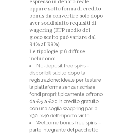
espresso in denaro reale
oppure sotto forma di credito
bonus da convertire solo dopo
aver soddisfatto requisiti di
wagering (RTP medio del
gioco scelto può variare dal
94% all’98%).
Le tipologie più diffuse
includono:
No‑deposit free spins –
disponibili subito dopo la
registrazione; ideale per testare
la piattaforma senza rischiare
fondi propri; tipicamente offrono
da €5 a €20 in credito gratuito
con una soglia wagering pari a
x30–x40 dell’importo vinto;
Welcome bonus free spins –
parte integrante del pacchetto