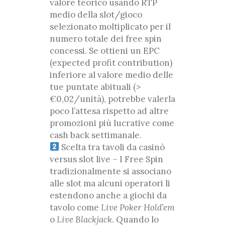
valore teorico usando RTP
medio della slot/gioco
selezionato moltiplicato per il
numero totale dei free spin
concessi. Se ottieni un EPC
(expected profit contribution)
inferiore al valore medio delle
tue puntate abituali (>
€0,02/unità), potrebbe valerla
poco l’attesa rispetto ad altre
promozioni più lucrative come
cash back settimanale.
Scelta tra tavoli da casinò
versus slot live – I Free Spin
tradizionalmente si associano
alle slot ma alcuni operatori li
estendono anche a giochi da
tavolo come
Live Poker Hold’em
o
Live Blackjack
. Quando lo