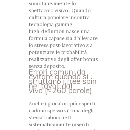
simultaneamente lo
spettacolo visivo . Quando
cultura popolare incontra
tecnologia gaming
high‑definition nasce una
formula capace sia d’alleviare
lo stress post‑lavorativo sia
potenziare le probabilità
realizzative degli offer bonus
senza deposito.
Errori comuni da
evitare quando si
sfruttano i free spin
nei tavoli dal
vivo (≈ 260 parole)
Anche i giocatori più esperti
cadono spesso vittima degli
stessi trabocchetti
sistematicamente inseriti