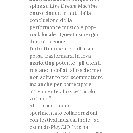
spins su
Live Dream Machine
entro cinque minuti dalla
conclusione della
performance musicale pop-
rock locale.“ Questa sinergia
dimostra come
l’intrattenimento culturale
possa trasformarsi in leva
marketing potente : gli utenti
restano incollati allo schermo
non soltanto per scommettere
ma anche per partecipare
attivamente allo spettacolo
virtuale.”
Altri brand hanno
sperimentato collaborazioni
con festival musical indie : ad
esempio
PlayOJO Live
ha