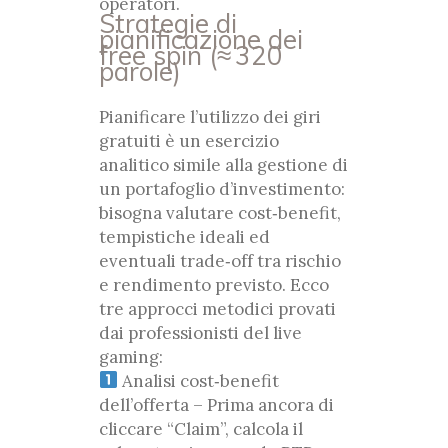
operatori.
Strategie di
pianificazione dei
free spin (≈ 320
parole)
Pianificare l’utilizzo dei giri
gratuiti è un esercizio
analitico simile alla gestione di
un portafoglio d’investimento:
bisogna valutare cost‑benefit,
tempistiche ideali ed
eventuali trade‑off tra rischio
e rendimento previsto. Ecco
tre approcci metodici provati
dai professionisti del live
gaming:
Analisi cost‑benefit
dell’offerta – Prima ancora di
cliccare “Claim”, calcola il