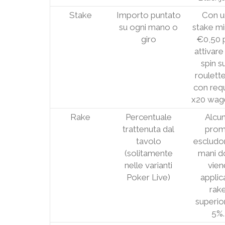
Stake
Importo puntato
Con u
su ogni mano o
stake m
giro
€0,50 
attivare
spin su
roulette
con requ
x20 wage
Rake
Percentuale
Alcu
trattenuta dal
pro
tavolo
escludo
(solitamente
mani d
nelle varianti
vien
Poker Live)
applic
rak
superio
5%.