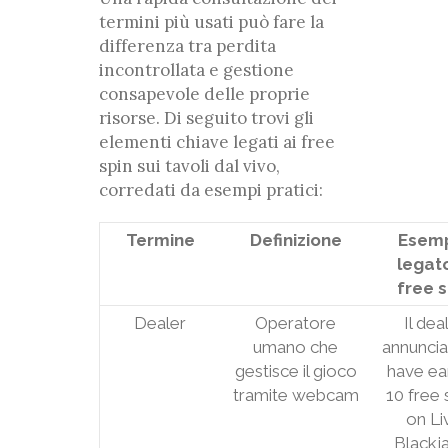
termini più usati può fare la
differenza tra perdita
incontrollata e gestione
consapevole delle proprie
risorse. Di seguito trovi gli
elementi chiave legati ai free
spin sui tavoli dal vivo,
corredati da esempi pratici:
Termine
Definizione
Esem
legato
free s
Dealer
Operatore
Il dea
umano che
annuncia
gestisce il gioco
have ea
tramite webcam
10 free 
on Li
Blackja