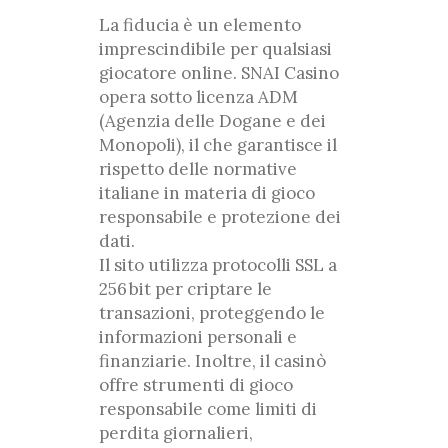
La fiducia è un elemento
imprescindibile per qualsiasi
giocatore online. SNAI Casino
opera sotto licenza ADM
(Agenzia delle Dogane e dei
Monopoli), il che garantisce il
rispetto delle normative
italiane in materia di gioco
responsabile e protezione dei
dati.
Il sito utilizza protocolli SSL a
256 bit per criptare le
transazioni, proteggendo le
informazioni personali e
finanziarie. Inoltre, il casinò
offre strumenti di gioco
responsabile come limiti di
perdita giornalieri,