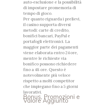
auto‑esclusione e la possibilità
di impostare promemoria di
tempo di gioco.
Per quanto riguarda i prelievi,
il casino supporta diversi
metodi: carte di credito,
bonifici bancari, PayPal e
portafogli elettronici. La
maggior parte dei pagamenti
viene elaborata entro 24 ore,
mentre le richieste via
bonifico possono richiedere
fino a 48 ore. Questo è
notevolmente più veloce
rispetto a molti competitor
che impiegano fino a 5 giorni
lavorativi.
Bonus, Promozioni e
Valore Aggiunto