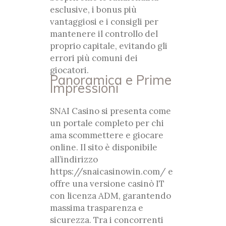
esclusive, i bonus più
vantaggiosi e i consigli per
mantenere il controllo del
proprio capitale, evitando gli
errori più comuni dei
giocatori.
Panoramica e Prime
Impressioni
SNAI Casino si presenta come
un portale completo per chi
ama scommettere e giocare
online. Il sito è disponibile
all’indirizzo
https://snaicasinowin.com/ e
offre una versione casinò IT
con licenza ADM, garantendo
massima trasparenza e
sicurezza. Tra i concorrenti