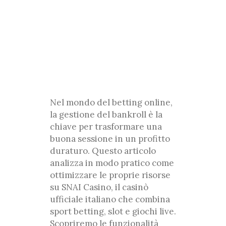
Avanzate Di
Gestione Del
Bankroll Per
Vincere Con
SNAI Casino
Nel mondo del betting online,
la gestione del bankroll è la
chiave per trasformare una
buona sessione in un profitto
duraturo. Questo articolo
analizza in modo pratico come
ottimizzare le proprie risorse
su SNAI Casino, il casinò
ufficiale italiano che combina
sport betting, slot e giochi live.
Scopriremo le funzionalità