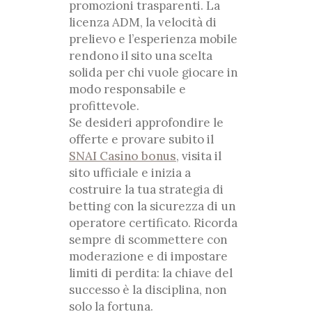
promozioni trasparenti. La
licenza ADM, la velocità di
prelievo e l’esperienza mobile
rendono il sito una scelta
solida per chi vuole giocare in
modo responsabile e
profittevole.
Se desideri approfondire le
offerte e provare subito il
SNAI Casino bonus
, visita il
sito ufficiale e inizia a
costruire la tua strategia di
betting con la sicurezza di un
operatore certificato. Ricorda
sempre di scommettere con
moderazione e di impostare
limiti di perdita: la chiave del
successo è la disciplina, non
solo la fortuna.