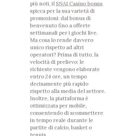
più noti, il
SNAI Casino bonus
spicca per la sua varietà di
promozioni: dal bonus di
benvenuto fino a offerte
settimanali per i giochi live.
Ma cosa lo rende davvero
unico rispetto ad altri
operatori? Prima di tutto, la
velocità di prelievo: le
richieste vengono elaborate
entro 24 ore, un tempo
decisamente più rapido
rispetto alla media del settore.
Inoltre, la piattaforma è
ottimizzata per mobile,
consentendo di scommettere
in tempo reale durante le
partite di calcio, basket o
tennis.