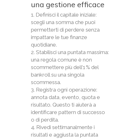
una gestione efficace
Definisci il capitale iniziale:
scegli una somma che puoi
permetterti di perdere senza
impattare le tue finanze
quotidiane.
Stabilisci una puntata massima:
una regola comune è non
scommettere più dell’1 % del
bankroll su una singola
scommessa.
Registra ogni operazione:
annota data, evento, quota e
risultato. Questo ti aiuterà a
identificare pattern di successo
o di perdita.
Rivedi settimanalmente i
risultati e aggiusta la puntata