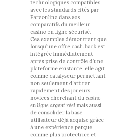
technologiques compatibles
avec les standards cités par
Pareonline dans ses
comparatifs du meilleur
casino en ligne sécurisé.
Ces exemples démontrent que
lorsqu’une offre cash‑back est
intégrée immédiatement
après prise de contrôle d’une
plateforme existante, elle agit
comme catalyseur permettant
non seulement d’attirer
rapidement des joueurs
novices cherchant du
casino
en ligne argent réel
mais aussi
de consolider la base
utilisateur déjà acquise grâce
à une expérience perçue
comme plus protectrice et