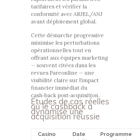
tarifaires et vérifier la
conformité avec ARJEL/ANJ
avant déploiement global.
Cette démarche progressive
minimise les perturbations
opérationnelles tout en
offrant aux équipes marketing
— souvent citées dans les
revues Pareonline — une
visibilité claire sur l’impact
financier immédiat du
cash‑back post‑acquisition.
Études de cas réelles
où le cashback a
dynamisé une
acquisition réussie
Casino
Date
Programme