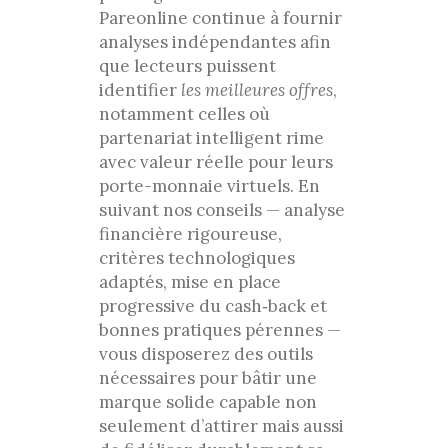
Pareonline continue à fournir
analyses indépendantes afin
que lecteurs puissent
identifier
les meilleures offres
,
notamment celles où
partenariat intelligent rime
avec valeur réelle pour leurs
porte-monnaie virtuels. En
suivant nos conseils — analyse
financière rigoureuse,
critères technologiques
adaptés, mise en place
progressive du cash‑back et
bonnes pratiques pérennes —
vous disposerez des outils
nécessaires pour bâtir une
marque solide capable non
seulement d’attirer mais aussi