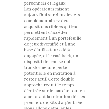
personnels et légaux.
Les opérateurs misent
aujourd’hui sur deux leviers
complémentaires : des
acquisitions ciblées qui leur
permettent d’accéder
rapidement à un portefeuille
de jeux diversifié et à une
base d’utilisateurs déjà
engagée, et le cashback, un
dispositif de remise qui
transforme une perte
potentielle en incitation à
rester actif. Cette double
approche réduit le temps
d’entrée sur le marché tout en
améliorant la rétention dès les
premiers dépôts d’argent réel.
Nous allons détailler les