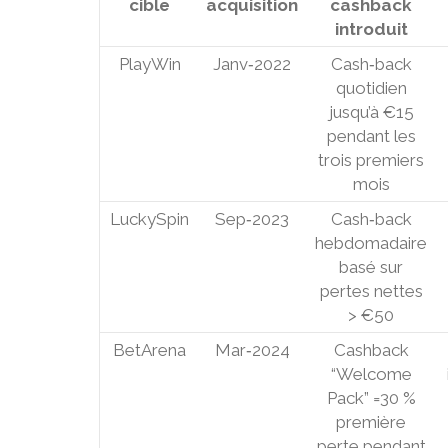
cible
acquisition
cashback
introduit
PlayWin
Janv‑2022
Cash‑back
quotidien
jusqu’à €15
pendant les
trois premiers
mois
LuckySpin
Sep‑2023
Cash‑back
hebdomadaire
basé sur
pertes nettes
> €50
BetArena
Mar‑2024
Cashback
“Welcome
Pack” =30 %
première
perte pendant