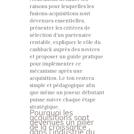
raisons pour lesquelles les
fusions‑acquisitions sont
devenues essentielles,
présenter les critères de
sélection d’un partenaire
rentable, expliquer le rôle du
cashback auprès des novices
et proposer un guide pratique
pour implémenter ce
mécanisme après une
acquisition. Le ton restera
simple et pédagogique afin
que même un joueur débutant
puisse suivre chaque étape
stratégique.
Pourquoi les
acquisitions sont
devenues un pilier
de la croissance
dans l’industrie du