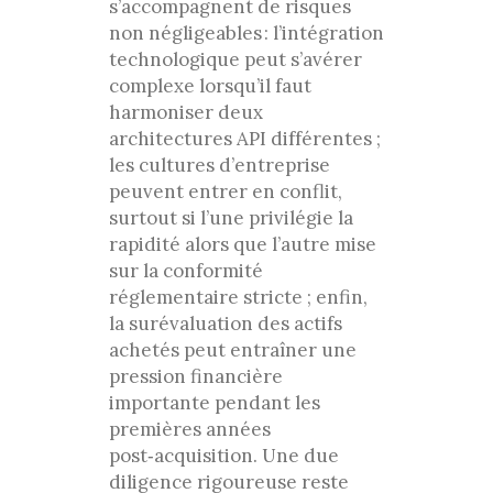
s’accompagnent de risques
non négligeables : l’intégration
technologique peut s’avérer
complexe lorsqu’il faut
harmoniser deux
architectures API différentes ;
les cultures d’entreprise
peuvent entrer en conflit,
surtout si l’une privilégie la
rapidité alors que l’autre mise
sur la conformité
réglementaire stricte ; enfin,
la surévaluation des actifs
achetés peut entraîner une
pression financière
importante pendant les
premières années
post‑acquisition. Une due
diligence rigoureuse reste