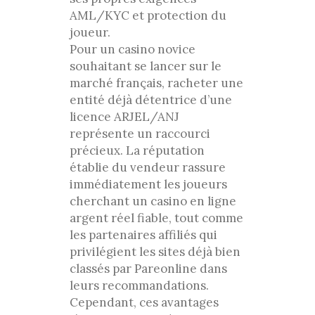
AML/KYC et protection du
joueur.
Pour un casino novice
souhaitant se lancer sur le
marché français, racheter une
entité déjà détentrice d’une
licence ARJEL/ANJ
représente un raccourci
précieux. La réputation
établie du vendeur rassure
immédiatement les joueurs
cherchant un casino en ligne
argent réel fiable, tout comme
les partenaires affiliés qui
privilégient les sites déjà bien
classés par Pareonline dans
leurs recommandations.
Cependant, ces avantages