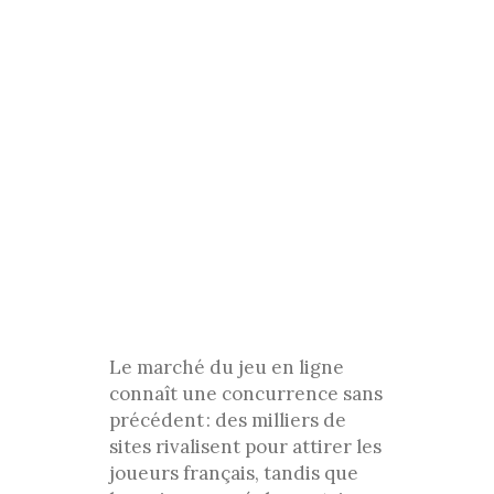
Stratégie
D’acquisition
Des Plateformes
De Jeux – Croître
Grâce À Des
Partenariats
Intelligents Et Au
Cashback
Le marché du jeu en ligne
connaît une concurrence sans
précédent : des milliers de
sites rivalisent pour attirer les
joueurs français, tandis que