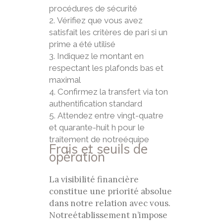
procédures de sécurité
Vérifiez que vous avez
satisfait les critères de pari si un
prime a été utilisé
Indiquez le montant en
respectant les plafonds bas et
maximal
Confirmez la transfert via ton
authentification standard
Attendez entre vingt-quatre
et quarante-huit h pour le
traitement de notreéquipe
Frais et seuils de
opération
La visibilité financière
constitue une priorité absolue
dans notre relation avec vous.
Notreétablissement n’impose