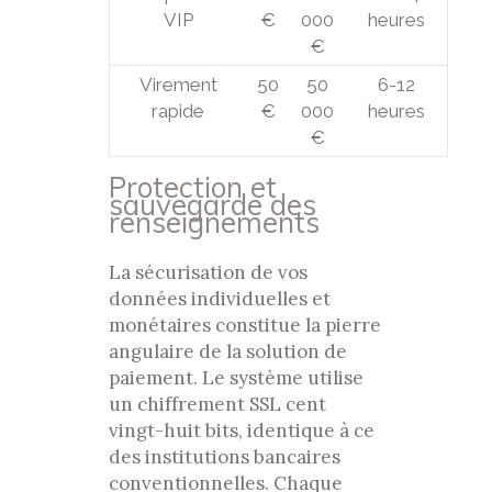
VIP
€
000
heures
€
Virement
50
50
6-12
rapide
€
000
heures
€
Protection et
sauvegarde des
renseignements
La sécurisation de vos
données individuelles et
monétaires constitue la pierre
angulaire de la solution de
paiement. Le système utilise
un chiffrement SSL cent
vingt-huit bits, identique à ce
des institutions bancaires
conventionnelles. Chaque