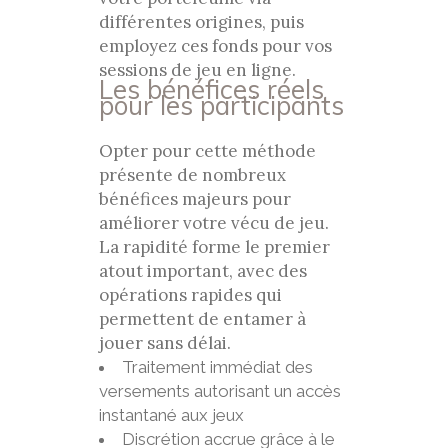
différentes origines, puis
employez ces fonds pour vos
sessions de jeu en ligne.
Les bénéfices réels
pour les participants
Opter pour cette méthode
présente de nombreux
bénéfices majeurs pour
améliorer votre vécu de jeu.
La rapidité forme le premier
atout important, avec des
opérations rapides qui
permettent de entamer à
jouer sans délai.
Traitement immédiat des
versements autorisant un accès
instantané aux jeux
Discrétion accrue grâce à le