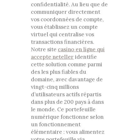
confidentialité. Au lieu que de
communiquer directement
vos coordonnées de compte,
vous établissez un compte
virtuel qui centralise vos
transactions financières.
Notre site
casino en ligne qui
accepte neteller
identifie
cette solution comme parmi
des les plus fiables du
domaine, avec davantage de
vingt-cinq millions
d’utilisateurs actifs répartis
dans plus de 200 pays à dans
le monde. Ce portefeuille
numérique fonctionne selon
un fonctionnement
élémentaire : vous alimentez
votre portefeuille via