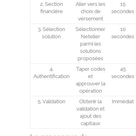
2. Section
Aller vers les
15
financière
choix de
secondes
versement
3. Sélection
Sélectionner
10
solution
Neteller
secondes
parmi les
solutions
proposées
4.
Taper codes
45
Authentification
et
secondes
approuver la
opération
5. Validation
Obtenir la
Immédiat
validation et
ajout des
capitaux