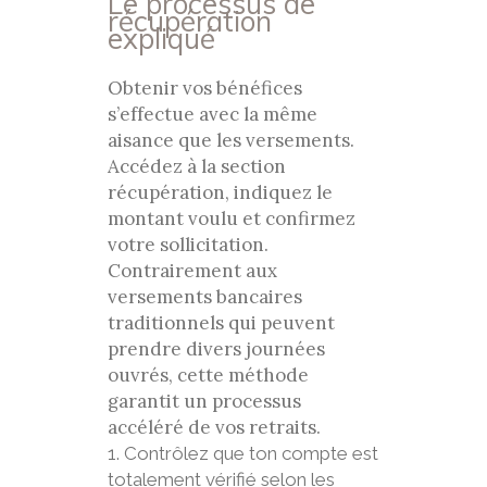
Le processus de
récupération
expliqué
Obtenir vos bénéfices
s’effectue avec la même
aisance que les versements.
Accédez à la section
récupération, indiquez le
montant voulu et confirmez
votre sollicitation.
Contrairement aux
versements bancaires
traditionnels qui peuvent
prendre divers journées
ouvrés, cette méthode
garantit un processus
accéléré de vos retraits.
Contrôlez que ton compte est
totalement vérifié selon les