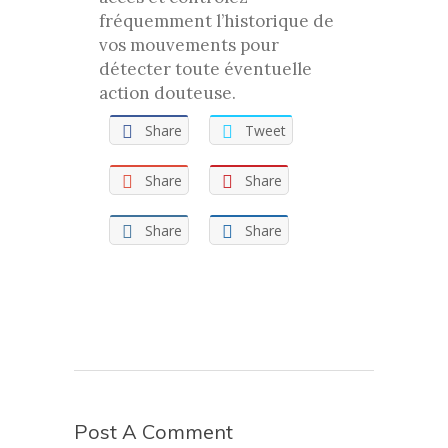
fréquemment l’historique de
vos mouvements pour
détecter toute éventuelle
action douteuse.
Share
Tweet
Share
Share
Share
Share
Post A Comment