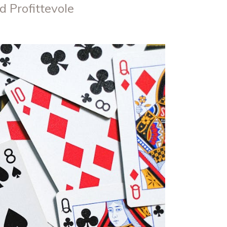
d Profittevole