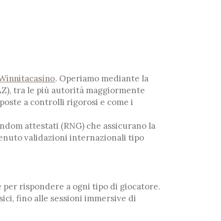
Winnitacasino
. Operiamo mediante la
Z), tra le più autorità maggiormente
poste a controlli rigorosi e come i
random attestati (RNG) che assicurano la
nuto validazioni internazionali tipo
 per rispondere a ogni tipo di giocatore.
ici, fino alle sessioni immersive di