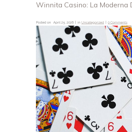
Winnita Casino: La Moderna Di
Posted on
April 25, 2026
in
Uncategorized
0 Comments