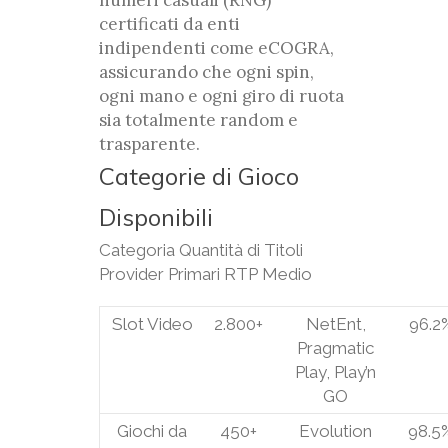
numeri casuali (RNG)
certificati da enti
indipendenti come eCOGRA,
assicurando che ogni spin,
ogni mano e ogni giro di ruota
sia totalmente random e
trasparente.
Categorie di Gioco
Disponibili
Categoria Quantità di Titoli
Provider Primari RTP Medio
Slot Video
2.800+
NetEnt,
96.2
Pragmatic
Play, Play’n
GO
Giochi da
450+
Evolution
98.5