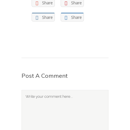
Share
Share
Share
Share
Post A Comment