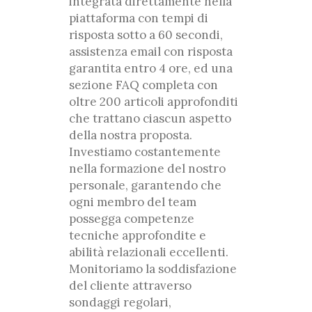
integrata direttamente nella
piattaforma con tempi di
risposta sotto a 60 secondi,
assistenza email con risposta
garantita entro 4 ore, ed una
sezione FAQ completa con
oltre 200 articoli approfonditi
che trattano ciascun aspetto
della nostra proposta.
Investiamo costantemente
nella formazione del nostro
personale, garantendo che
ogni membro del team
possegga competenze
tecniche approfondite e
abilità relazionali eccellenti.
Monitoriamo la soddisfazione
del cliente attraverso
sondaggi regolari,