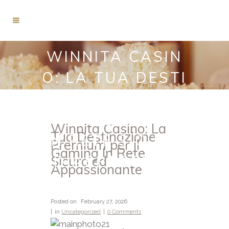
WINNITA CASIN
O: LA TUA DESTI
NAZIONE PREMIU
M PER IL GAMING
Winnita Casino: La
Tua Destinazione
IN RETE SICURO
Premium per il
Gaming In Rete
ED APPASSIONA
Sicuro ed
Appassionante
NTE
Posted on
February 27, 2026
in
Uncategorized
0 Comments