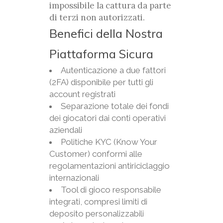
impossibile la cattura da parte
di terzi non autorizzati.
Benefici della Nostra
Piattaforma Sicura
Autenticazione a due fattori
(2FA) disponibile per tutti gli
account registrati
Separazione totale dei fondi
dei giocatori dai conti operativi
aziendali
Politiche KYC (Know Your
Customer) conformi alle
regolamentazioni antiriciclaggio
internazionali
Tool di gioco responsabile
integrati, compresi limiti di
deposito personalizzabili