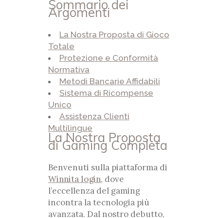
Sommario dei
Argomenti
La Nostra Proposta di Gioco
Totale
Protezione e Conformità
Normativa
Metodi Bancarie Affidabili
Sistema di Ricompense
Unico
Assistenza Clienti
Multilingue
La Nostra Proposta
di Gaming Completa
Benvenuti sulla piattaforma di
Winnita login
, dove
l’eccellenza del gaming
incontra la tecnologia più
avanzata. Dal nostro debutto,