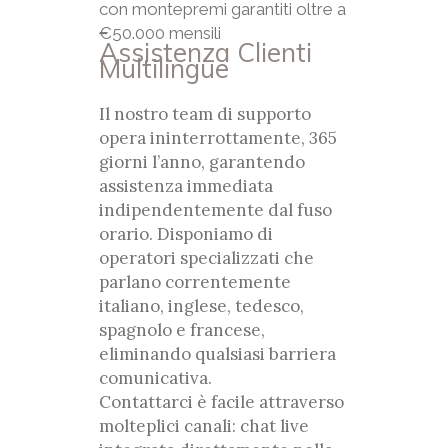
con montepremi garantiti oltre a
€50.000 mensili
Assistenza Clienti
Multilingue
Il nostro team di supporto
opera ininterrottamente, 365
giorni l’anno, garantendo
assistenza immediata
indipendentemente dal fuso
orario. Disponiamo di
operatori specializzati che
parlano correntemente
italiano, inglese, tedesco,
spagnolo e francese,
eliminando qualsiasi barriera
comunicativa.
Contattarci è facile attraverso
molteplici canali: chat live