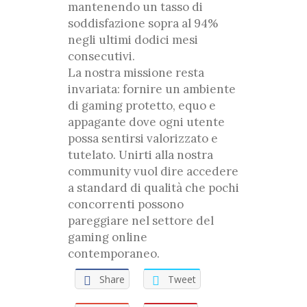
mantenendo un tasso di
soddisfazione sopra al 94%
negli ultimi dodici mesi
consecutivi.
La nostra missione resta
invariata: fornire un ambiente
di gaming protetto, equo e
appagante dove ogni utente
possa sentirsi valorizzato e
tutelato. Unirti alla nostra
community vuol dire accedere
a standard di qualità che pochi
concorrenti possono
pareggiare nel settore del
gaming online
contemporaneo.
Share
Tweet