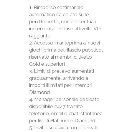
Rimborso settimanale
automatico calcolato sulle
perdite nette, con percentuali
incrementali in base al livello VIP
raggiunto
Accesso in anteprima ai nuovi
giochi prima del rilascio pubblico,
riservato ai membri di livello
Gold e superiori
Limiti di prelievo aumentati
gradualmente, arrivando a
importi illimitati per i membri
Diamond
Manager personale dedicato
disponibile 24/7 tramite
telefono, email o chat istantanea
per livelli Platinum e Diamond
Inviti esclusivi a tornei privati