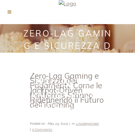
ZERO‑LAG GAMIN
G E SICUREZZA D
EI PAGAMENTI: C
OME LE JACKPO
Zero‑Lag Gaming e
Sicurezza dei
T‑DRIVEN PLATF
Pagamenti: Come le
Jackpot‑Driven
ORMS STANNO RI
Platforms Stanno
Ridefinendo il Futuro
dell’iGaming
DEFINENDO IL FU
TURO DELL’IGAMI
Posted on
May 29, 2025
in
Uncategorized
NG
0 Comments