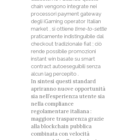
chain vengono integrate nei
processori payment gateway
degli iGaming operator Italian
market , si ottiene
time-to-settle
praticamente indistinguibile dal
checkout tradizionale fiat ; ciò
rende possibile promozioni
instant win basate su smart
contract autoeseguibili senza
alcun lag percepito .
In sintesi questi standard
apriranno nuove opportunità
sia nell’esperienza utente sia
nella compliance
regolamentare italiana :
maggiore trasparenza grazie
alla blockchain pubblica
combinata con velocità