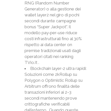
RNG (Random Number
Generator) o alla gestione dei
wallet layer­2 nel giro di pochi
secondi durante campagne
bonus “Super Jackpot”. Il
modello pay‑per‑use riduce
costi infrastrutturali fino al 30%
rispetto ai data center on
premise tradizionali usati dagli
operatori citati nei ranking
TVio.It .
Blockchain layer‑2 ultra rapidi:
Soluzioni come zkRollup su
Polygon o Optimistic Rollup su
Arbitrum offrono finalità delle
transazioni inferiori ai 2–3
secondi mantenendo prove
crittografiche verificabili
dall’esterno . Quando queste