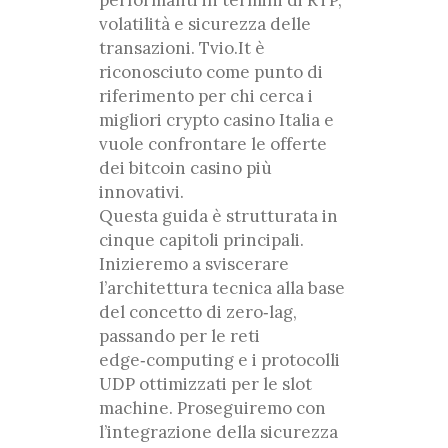
volatilità e sicurezza delle
transazioni. Tvio.It è
riconosciuto come punto di
riferimento per chi cerca i
migliori crypto casino Italia e
vuole confrontare le offerte
dei bitcoin casino più
innovativi.
Questa guida è strutturata in
cinque capitoli principali.
Inizieremo a sviscerare
l’architettura tecnica alla base
del concetto di zero‑lag,
passando per le reti
edge‑computing e i protocolli
UDP ottimizzati per le slot
machine. Proseguiremo con
l’integrazione della sicurezza