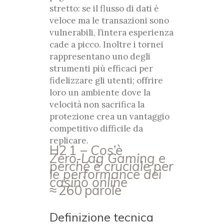
stretto: se il flusso di dati è
veloce ma le transazioni sono
vulnerabili, l’intera esperienza
cade a picco. Inoltre i tornei
rappresentano uno degli
strumenti più efficaci per
fidelizzare gli utenti; offrire
loro un ambiente dove la
velocità non sacrifica la
protezione crea un vantaggio
competitivo difficile da
replicare.
H2 1 –
Cos’è
Zero‑Lag Gaming e
perché è cruciale per
le performance dei
casinò online
≈ 260 parole
Definizione tecnica