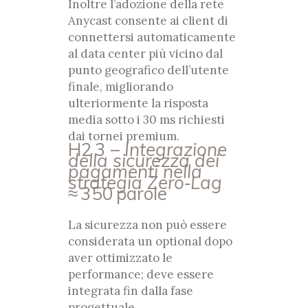
Inoltre l’adozione della rete
Anycast consente ai client di
connettersi automaticamente
al data center più vicino dal
punto geografico dell’utente
finale, migliorando
ulteriormente la risposta
media sotto i 30 ms richiesti
dai tornei premium.
H2 3 –
Integrazione
della sicurezza dei
pagamenti nella
strategia Zero‑Lag
≈ 350 parole
La sicurezza non può essere
considerata un optional dopo
aver ottimizzato le
performance; deve essere
integrata fin dalla fase
progettuale._