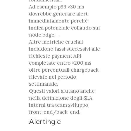
Ad esempio p99 >30 ms
dovrebbe generare alert
immediatamente perchè
indica potenziale collaudo sul
nodo edge._
Altre metriche cruciali
includono tassi successivi alle
richieste payment API
completate entro <200 ms
oltre percentuali chargeback
rilevate nel periodo
settimanale.
Questi valori aiutano anche
nella definizione degli SLA
interni tra team sviluppo
front-end/back-end.
Alerting e