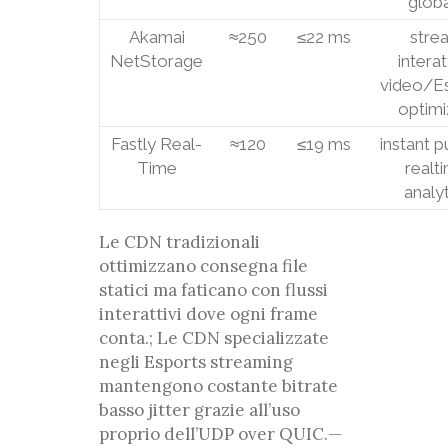
glob
Akamai
≈250
≤22 ms
stre
NetStorage
interat
video/E
optim
Fastly Real-
≈120
≤19 ms
instant p
Time
realt
analyt
Le CDN tradizionali
ottimizzano consegna file
statici ma faticano con flussi
interattivi dove ogni frame
conta.; Le CDN specializzate
negli Esports streaming
mantengono costante bitrate
basso jitter grazie all’uso
proprio dell’UDP over QUIC.—