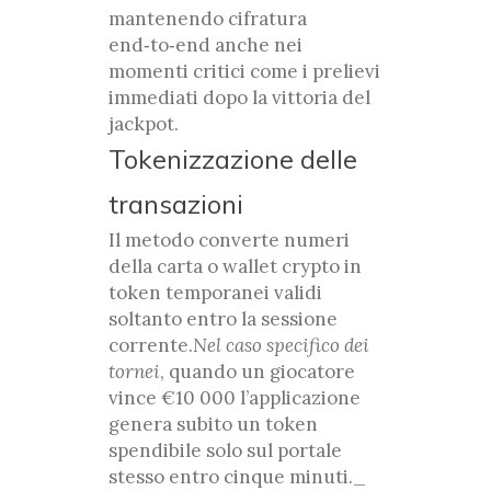
mantenendo cifratura
end‑to‑end anche nei
momenti critici come i prelievi
immediati dopo la vittoria del
jackpot.
Tokenizzazione delle
transazioni
Il metodo converte numeri
della carta o wallet crypto in
token temporanei validi
soltanto entro la sessione
corrente.
Nel caso specifico dei
tornei
, quando un giocatore
vince €10 000 l’applicazione
genera subito un token
spendibile solo sul portale
stesso entro cinque minuti._