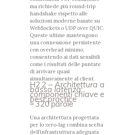
ma richiede più round‑trip
handshake rispetto alle
soluzioni moderne basate su
WebSockets o UDP over QUIC.
Queste ultime mantengono
una connessione persistente
con overhead minimo,
consentendo ai dati sensibili
come i risultati delle puntate
di arrivare quasi
simultaneamente al client.
H2 2 –
Architettura a
bassa latenza:
componenti chiave e
best practice
≈ 320 parole
Una architettura progettata
per lo zero‑lag combina scelta
dell’infrastruttura adeguata