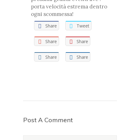
porta velocità estrema dentro
ogni scommessa!
Share
Tweet
Share
Share
Share
Share
Post A Comment