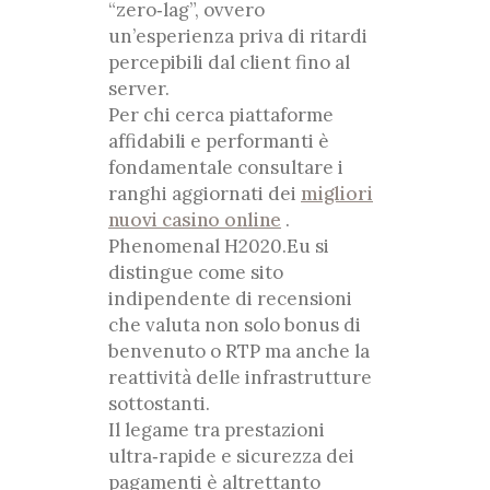
“zero‑lag”, ovvero
un’esperienza priva di ritardi
percepibili dal client fino al
server.
Per chi cerca piattaforme
affidabili e performanti è
fondamentale consultare i
ranghi aggiornati dei
migliori
nuovi casino online
.
Phenomenal H2020.Eu si
distingue come sito
indipendente di recensioni
che valuta non solo bonus di
benvenuto o RTP ma anche la
reattività delle infrastrutture
sottostanti.
Il legame tra prestazioni
ultra‑rapide e sicurezza dei
pagamenti è altrettanto