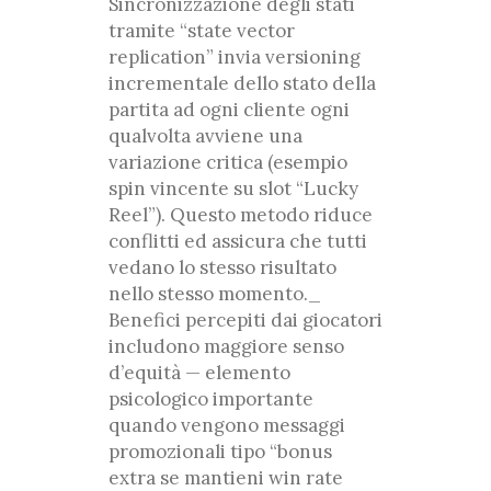
Sincronizzazione degli stati
tramite “state vector
replication” invia versioning
incrementale dello stato della
partita ad ogni cliente ogni
qualvolta avviene una
variazione critica (esempio
spin vincente su slot “Lucky
Reel”). Questo metodo riduce
conflitti ed assicura che tutti
vedano lo stesso risultato
nello stesso momento._
Benefici percepiti dai giocatori
includono maggiore senso
d’equità — elemento
psicologico importante
quando vengono messaggi
promozionali tipo “bonus
extra se mantieni win rate