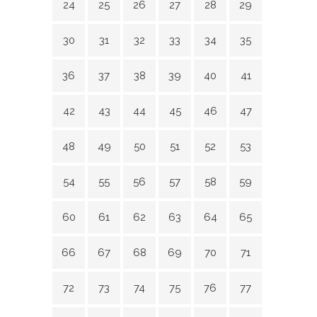
24
25
26
27
28
29
30
31
32
33
34
35
36
37
38
39
40
41
42
43
44
45
46
47
48
49
50
51
52
53
54
55
56
57
58
59
60
61
62
63
64
65
66
67
68
69
70
71
72
73
74
75
76
77