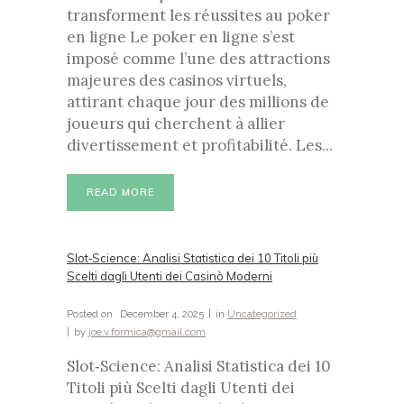
transforment les réussites au poker
en ligne Le poker en ligne s’est
imposé comme l’une des attractions
majeures des casinos virtuels,
attirant chaque jour des millions de
joueurs qui cherchent à allier
divertissement et profitabilité. Les...
READ MORE
Slot‑Science: Analisi Statistica dei 10 Titoli più
Scelti dagli Utenti dei Casinò Moderni
Posted on
December 4, 2025
in
Uncategorized
by
joe.v.formica@gmail.com
Slot‑Science: Analisi Statistica dei 10
Titoli più Scelti dagli Utenti dei