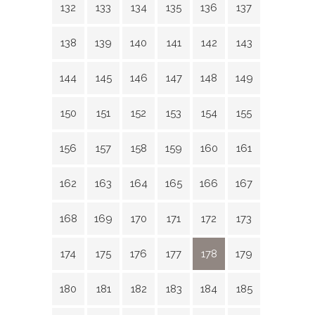
132
133
134
135
136
137
138
139
140
141
142
143
144
145
146
147
148
149
150
151
152
153
154
155
156
157
158
159
160
161
162
163
164
165
166
167
168
169
170
171
172
173
174
175
176
177
178
179
180
181
182
183
184
185