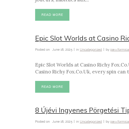
READ MORE
Epic Slot Worlds at Casino R
Posted on
June 18, 2025
in
Uncategorized
by
joe.v.formi
Epic Slot Worlds at Casino Richy Fox.Co.
Casino Richy Fox.Co.Uk, every spin can ta
READ MORE
8 Újévi Ingyenes Pörgetési 
Posted on
June 18, 2025
in
Uncategorized
by
joe.v.formi