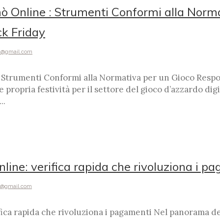
nò Online : Strumenti Conformi alla Norm
ck Friday
ca@gmail.com
 Strumenti Conformi alla Normativa per un Gioco Respon
propria festività per il settore del gioco d’azzardo digit
..
line: verifica rapida che rivoluziona i p
ca@gmail.com
ica rapida che rivoluziona i pagamenti Nel panorama dei 