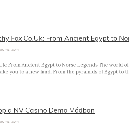
ichy Fox.Co.Uk: From Ancient Egypt to N
ca@gmail.com
Uk: From Ancient Egypt to Norse Legends The world of on
ke you to a new land. From the pyramids of Egypt to the 
Tipp a NV Casino Demo Módban
ca@gmail.com