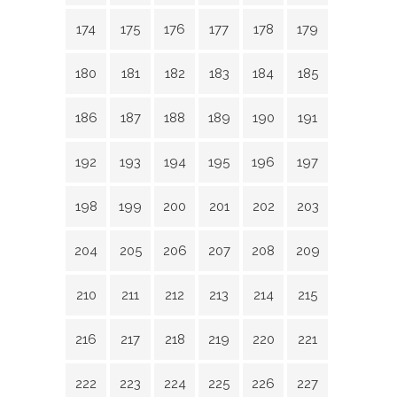
174
175
176
177
178
179
180
181
182
183
184
185
186
187
188
189
190
191
192
193
194
195
196
197
198
199
200
201
202
203
204
205
206
207
208
209
210
211
212
213
214
215
216
217
218
219
220
221
222
223
224
225
226
227