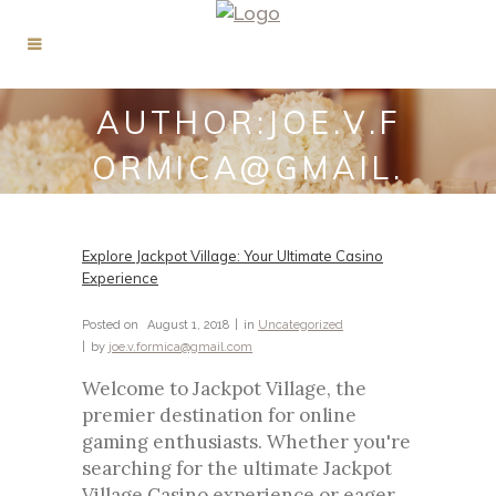
AUTHOR:JOE.V.F
ORMICA@GMAIL.
COM
Explore Jackpot Village: Your Ultimate Casino
Experience
Posted on
August 1, 2018
in
Uncategorized
by
joe.v.formica@gmail.com
Welcome to Jackpot Village, the
premier destination for online
gaming enthusiasts. Whether you're
searching for the ultimate Jackpot
Village Casino experience or eager