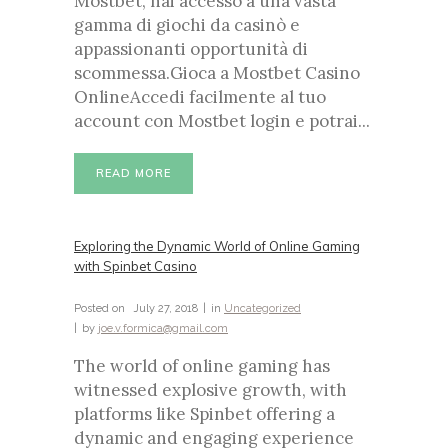
Mostbet, hai accesso a una vasta
gamma di giochi da casinò e
appassionanti opportunità di
scommessa.Gioca a Mostbet Casino
OnlineAccedi facilmente al tuo
account con Mostbet login e potrai...
READ MORE
Exploring the Dynamic World of Online Gaming
with Spinbet Casino
Posted on
July 27, 2018
in
Uncategorized
by
joe.v.formica@gmail.com
The world of online gaming has
witnessed explosive growth, with
platforms like Spinbet offering a
dynamic and engaging experience