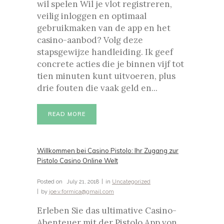
wil spelen Wil je vlot registreren,
veilig inloggen en optimaal
gebruikmaken van de app en het
casino-aanbod? Volg deze
stapsgewijze handleiding. Ik geef
concrete acties die je binnen vijf tot
tien minuten kunt uitvoeren, plus
drie fouten die vaak geld en...
READ MORE
Willkommen bei Casino Pistolo: Ihr Zugang zur
Pistolo Casino Online Welt
Posted on
July 21, 2018
in
Uncategorized
by
joe.v.formica@gmail.com
Erleben Sie das ultimative Casino-
Abenteuer mit der Pistolo App von