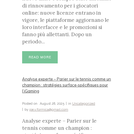
di rinnovamento per i giocatori
online: nuove licenze entrano in
vigore, le piattaforme aggiornano le
loro interfacce e le promozioni si
fanno più allettanti. Dopo un
periodo...
READ MORE
Analyse experte – Parier sur le tennis comme un
champion : stratégies surface‑spécifiques pour
l’iGaming
Posted on
August 28, 2025
in
Uncategorized
by
joe.v.formica@gmail.com
Analyse experte – Parier sur le
tennis comme un champion :