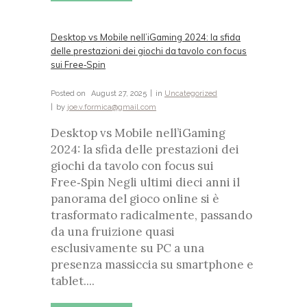
Desktop vs Mobile nell’iGaming 2024: la sfida
delle prestazioni dei giochi da tavolo con focus
sui Free‑Spin
Posted on
August 27, 2025
in
Uncategorized
by
joe.v.formica@gmail.com
Desktop vs Mobile nell’iGaming
2024: la sfida delle prestazioni dei
giochi da tavolo con focus sui
Free‑Spin Negli ultimi dieci anni il
panorama del gioco online si è
trasformato radicalmente, passando
da una fruizione quasi
esclusivamente su PC a una
presenza massiccia su smartphone e
tablet....