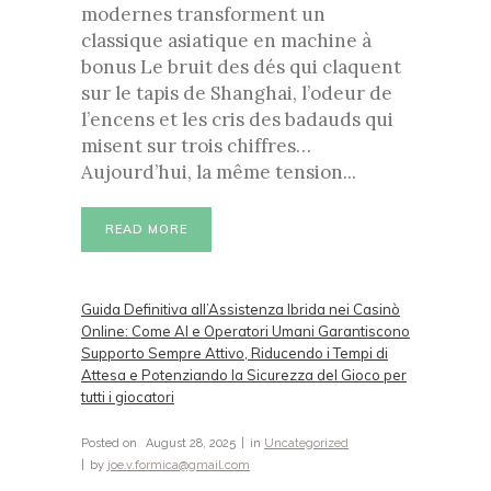
modernes transforment un
classique asiatique en machine à
bonus Le bruit des dés qui claquent
sur le tapis de Shanghai, l’odeur de
l’encens et les cris des badauds qui
misent sur trois chiffres…
Aujourd’hui, la même tension...
READ MORE
Guida Definitiva all’Assistenza Ibrida nei Casinò
Online: Come AI e Operatori Umani Garantiscono
Supporto Sempre Attivo, Riducendo i Tempi di
Attesa e Potenziando la Sicurezza del Gioco per
tutti i giocatori
Posted on
August 28, 2025
in
Uncategorized
by
joe.v.formica@gmail.com