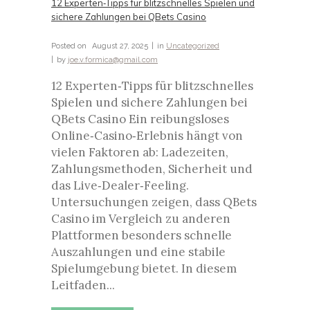
12 Experten‑Tipps für blitzschnelles Spielen und
sichere Zahlungen bei QBets Casino
Posted on
August 27, 2025
in
Uncategorized
by
joe.v.formica@gmail.com
12 Experten‑Tipps für blitzschnelles
Spielen und sichere Zahlungen bei
QBets Casino Ein reibungsloses
Online‑Casino‑Erlebnis hängt von
vielen Faktoren ab: Ladezeiten,
Zahlungsmethoden, Sicherheit und
das Live‑Dealer‑Feeling.
Untersuchungen zeigen, dass QBets
Casino im Vergleich zu anderen
Plattformen besonders schnelle
Auszahlungen und eine stabile
Spielumgebung bietet. In diesem
Leitfaden...