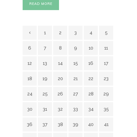
READ MORE
1
2
3
4
5
6
7
8
9
10
11
12
13
14
15
16
17
18
19
20
21
22
23
24
25
26
27
28
29
30
31
32
33
34
35
36
37
38
39
40
41