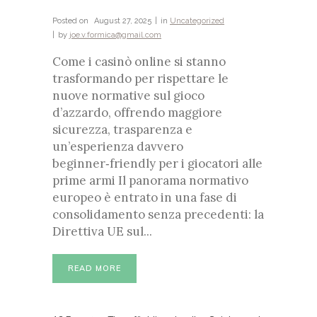
Posted on
August 27, 2025
in
Uncategorized
by
joe.v.formica@gmail.com
Come i casinò online si stanno
trasformando per rispettare le
nuove normative sul gioco
d’azzardo, offrendo maggiore
sicurezza, trasparenza e
un’esperienza davvero
beginner‑friendly per i giocatori alle
prime armi Il panorama normativo
europeo è entrato in una fase di
consolidamento senza precedenti: la
Direttiva UE sul...
READ MORE