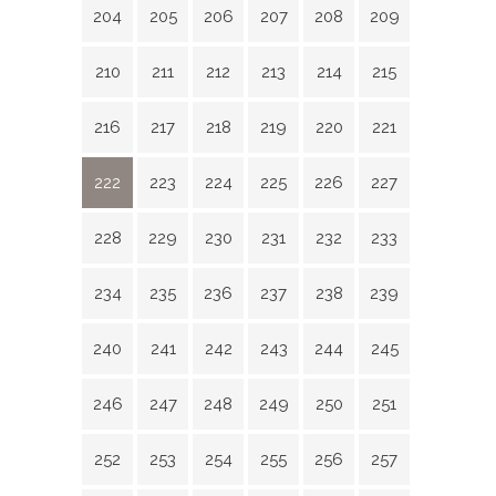
204
205
206
207
208
209
210
211
212
213
214
215
216
217
218
219
220
221
222
223
224
225
226
227
228
229
230
231
232
233
234
235
236
237
238
239
240
241
242
243
244
245
246
247
248
249
250
251
252
253
254
255
256
257