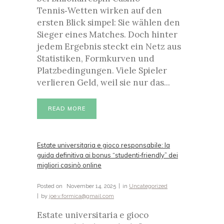
Tennis‑Wetten wirken auf den
ersten Blick simpel: Sie wählen den
Sieger eines Matches. Doch hinter
jedem Ergebnis steckt ein Netz aus
Statistiken, Formkurven und
Platzbedingungen. Viele Spieler
verlieren Geld, weil sie nur das...
READ MORE
Estate universitaria e gioco responsabile: la
guida definitiva ai bonus “studenti‑friendly” dei
migliori casinò online
Posted on
November 14, 2025
in
Uncategorized
by
joe.v.formica@gmail.com
Estate universitaria e gioco