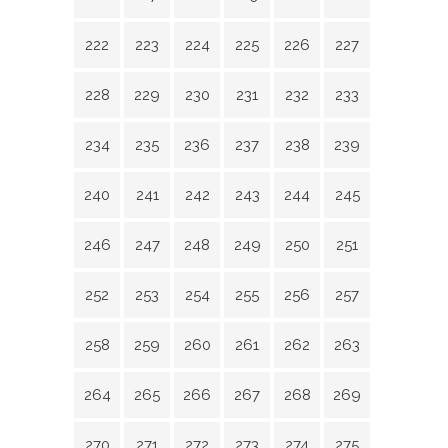
222
223
224
225
226
227
228
229
230
231
232
233
234
235
236
237
238
239
240
241
242
243
244
245
246
247
248
249
250
251
252
253
254
255
256
257
258
259
260
261
262
263
264
265
266
267
268
269
270
271
272
273
274
275