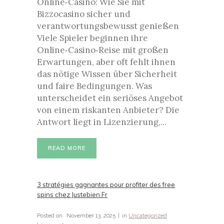
Online‑Casino: Wie Sie mit
Bizzocasino sicher und
verantwortungsbewusst genießen
Viele Spieler beginnen ihre
Online‑Casino‑Reise mit großen
Erwartungen, aber oft fehlt ihnen
das nötige Wissen über Sicherheit
und faire Bedingungen. Was
unterscheidet ein seriöses Angebot
von einem riskanten Anbieter? Die
Antwort liegt in Lizenzierung,...
READ MORE
3 stratégies gagnantes pour profiter des free
spins chez Justebien.Fr
Posted on
November 13, 2025
in
Uncategorized