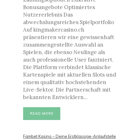
Bonusangebote Optimiertes
Nutzererlebnis Das
abwechslungsreiches Spielportfolio
Auf kingmakercasino.ch
präsentieren wir eine gewissenhaft
zusammengestellte Auswahl an
Spielen, die ebenso Neulinge als
auch professionelle User fasziniert.
Die Plattform verbindet klassische
Kartenspiele mit aktuellen Slots und
einem qualitativ hochstehenden
Live-Sektor. Die Partnerschaft mit
bekannten Entwicklern...
READ MORE
Fambet Kasino – Deine Erstklassige-Anlaufstelle