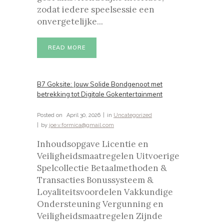
zodat iedere speelsessie een
onvergetelijke...
READ MORE
B7 Goksite: Jouw Solide Bondgenoot met
betrekking tot Digitale Gokentertainment
Posted on
April 30, 2026
in
Uncategorized
by
joe.v.formica@gmail.com
Inhoudsopgave Licentie en
Veiligheidsmaatregelen Uitvoerige
Spelcollectie Betaalmethoden &
Transacties Bonussysteem &
Loyaliteitsvoordelen Vakkundige
Ondersteuning Vergunning en
Veiligheidsmaatregelen Zijnde