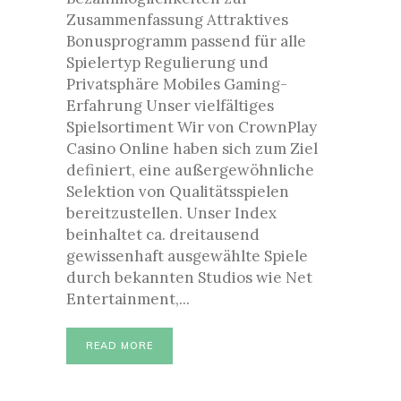
Zusammenfassung Attraktives
Bonusprogramm passend für alle
Spielertyp Regulierung und
Privatsphäre Mobiles Gaming-
Erfahrung Unser vielfältiges
Spielsortiment Wir von CrownPlay
Casino Online haben sich zum Ziel
definiert, eine außergewöhnliche
Selektion von Qualitätsspielen
bereitzustellen. Unser Index
beinhaltet ca. dreitausend
gewissenhaft ausgewählte Spiele
durch bekannten Studios wie Net
Entertainment,...
READ MORE