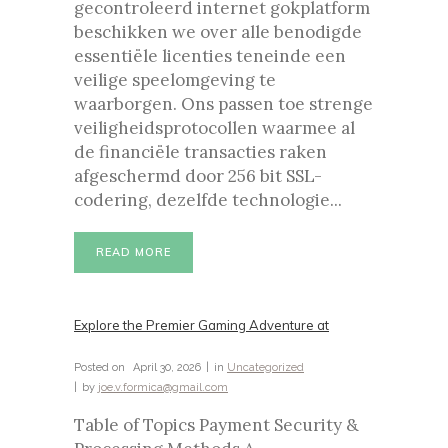
gecontroleerd internet gokplatform
beschikken we over alle benodigde
essentiële licenties teneinde een
veilige speelomgeving te
waarborgen. Ons passen toe strenge
veiligheidsprotocollen waarmee al
de financiële transacties raken
afgeschermd door 256 bit SSL-
codering, dezelfde technologie...
READ MORE
Explore the Premier Gaming Adventure at
Posted on
April 30, 2026
in
Uncategorized
by
joe.v.formica@gmail.com
Table of Topics Payment Security &