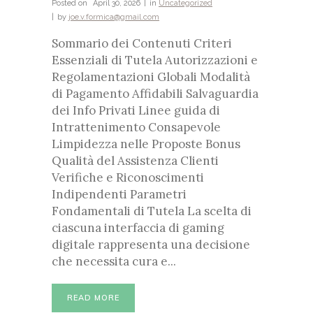
Posted on
April 30, 2026
in
Uncategorized
by
joe.v.formica@gmail.com
Sommario dei Contenuti Criteri
Essenziali di Tutela Autorizzazioni e
Regolamentazioni Globali Modalità
di Pagamento Affidabili Salvaguardia
dei Info Privati Linee guida di
Intrattenimento Consapevole
Limpidezza nelle Proposte Bonus
Qualità del Assistenza Clienti
Verifiche e Riconoscimenti
Indipendenti Parametri
Fondamentali di Tutela La scelta di
ciascuna interfaccia di gaming
digitale rappresenta una decisione
che necessita cura e...
READ MORE