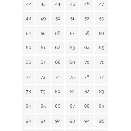
42
43
44
45
46
47
48
49
50
51
52
53
54
55
56
57
58
59
60
61
62
63
64
65
66
67
68
69
70
71
72
73
74
75
76
77
78
79
80
81
82
83
84
85
86
87
88
89
90
91
92
93
94
95