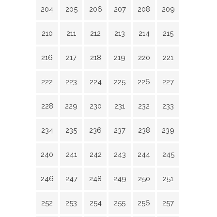
204
205
206
207
208
209
210
211
212
213
214
215
216
217
218
219
220
221
222
223
224
225
226
227
228
229
230
231
232
233
234
235
236
237
238
239
240
241
242
243
244
245
246
247
248
249
250
251
252
253
254
255
256
257