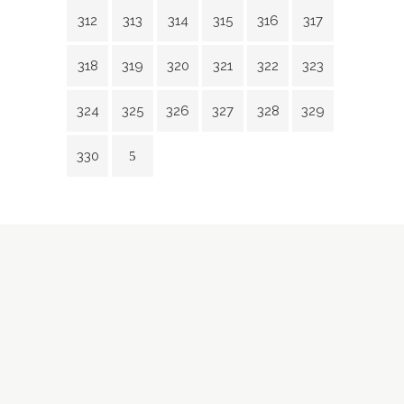
312
313
314
315
316
317
318
319
320
321
322
323
324
325
326
327
328
329
330