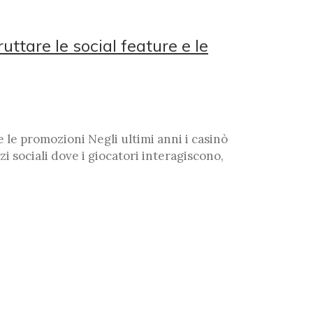
uttare le social feature e le
e le promozioni Negli ultimi anni i casinò
zi sociali dove i giocatori interagiscono,