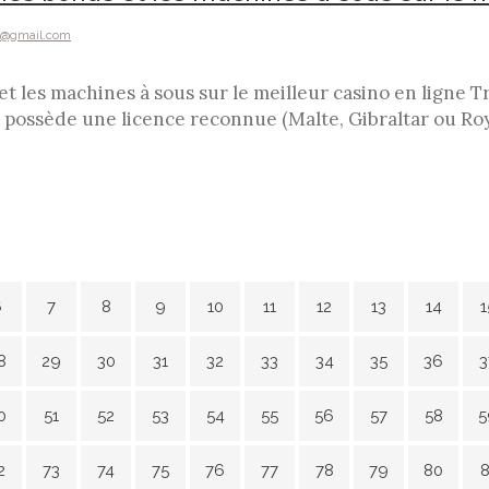
ca@gmail.com
t les machines à sous sur le meilleur casino en ligne T
i possède une licence reconnue (Malte, Gibraltar ou Ro
6
7
8
9
10
11
12
13
14
1
8
29
30
31
32
33
34
35
36
3
0
51
52
53
54
55
56
57
58
5
2
73
74
75
76
77
78
79
80
8