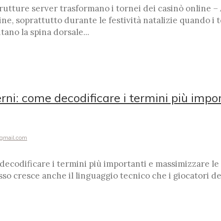
utture server trasformano i tornei dei casinò online – 
ne, soprattutto durante le festività natalizie quando i t
ano la spina dorsale...
erni: come decodificare i termini più impo
@gmail.com
decodificare i termini più importanti e massimizzare le 
sso cresce anche il linguaggio tecnico che i giocatori 