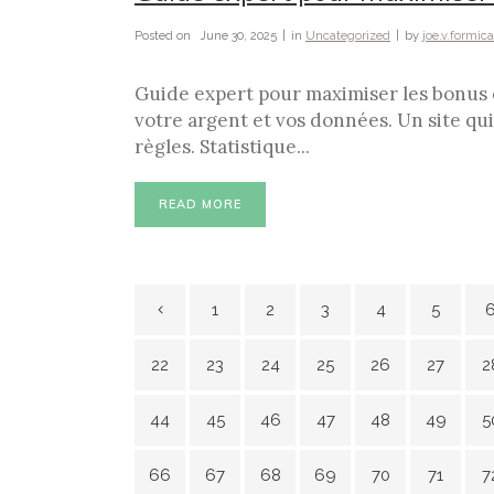
Posted on
June 30, 2025
in
Uncategorized
by
joe.v.formi
Guide expert pour maximiser les bonus e
votre argent et vos données. Un site qu
règles. Statistique...
READ MORE
1
2
3
4
5
22
23
24
25
26
27
2
44
45
46
47
48
49
5
66
67
68
69
70
71
7