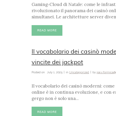
Gaming‑Cloud di Natale: come le infrastr
rivoluzionato il panorama dei casinò onli
simultanei. Le architetture server divent
READ MORE
Il vocabolario dei casinò mod
vincite dei jackpot
Posted on
July 1, 2025
in
Uncategorized
by
joe.v.formica
Il vocabolario dei casinò moderni: come 
online è in continua evoluzione, e con e
gergo non è solo una...
READ MORE