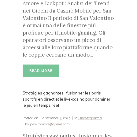
Amore e Jackpot : Analisi dei Trend
nei Giochi da Casinò Mobile per San
Valentino Il periodo di San Valentino
è ormai una delle finestre più
proficue per il mobile‑gaming. Gli
operatori osservano un picco di
accessi alle loro piattaforme quando
le coppie cercano un modo...
READ MORE
Stratégies gagnantes : fusionner les paris
sportifs en direct et le live‑casino pour dominer
le jeu en temps réel
Posted on
September 4, 2025
in
Uncategorized
by
joe.v.formica@gmail.com
Stratégies gagnantes : fusionner les