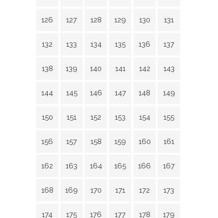
126
127
128
129
130
131
132
133
134
135
136
137
138
139
140
141
142
143
144
145
146
147
148
149
150
151
152
153
154
155
156
157
158
159
160
161
162
163
164
165
166
167
168
169
170
171
172
173
174
175
176
177
178
179