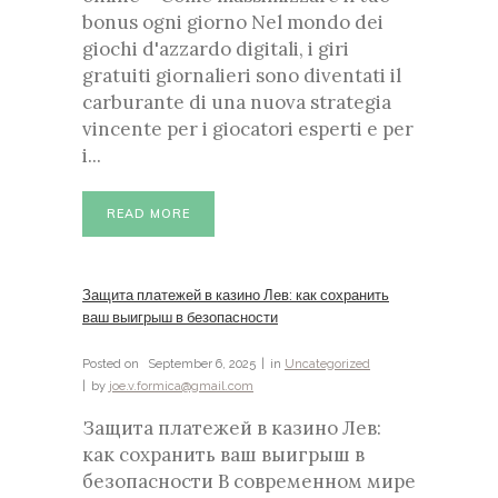
bonus ogni giorno Nel mondo dei
giochi d'azzardo digitali, i giri
gratuiti giornalieri sono diventati il
carburante di una nuova strategia
vincente per i giocatori esperti e per
i...
READ MORE
Защита платежей в казино Лев: как сохранить
ваш выигрыш в безопасности
Posted on
September 6, 2025
in
Uncategorized
by
joe.v.formica@gmail.com
Защита платежей в казино Лев:
как сохранить ваш выигрыш в
безопасности В современном мире