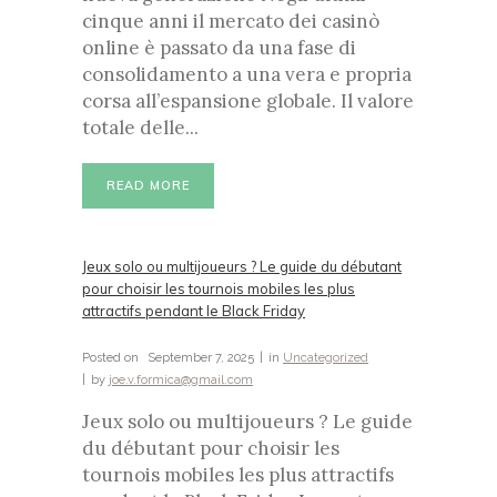
cinque anni il mercato dei casinò
online è passato da una fase di
consolidamento a una vera e propria
corsa all’espansione globale. Il valore
totale delle...
READ MORE
Jeux solo ou multijoueurs ? Le guide du débutant
pour choisir les tournois mobiles les plus
attractifs pendant le Black Friday
Posted on
September 7, 2025
in
Uncategorized
by
joe.v.formica@gmail.com
Jeux solo ou multijoueurs ? Le guide
du débutant pour choisir les
tournois mobiles les plus attractifs