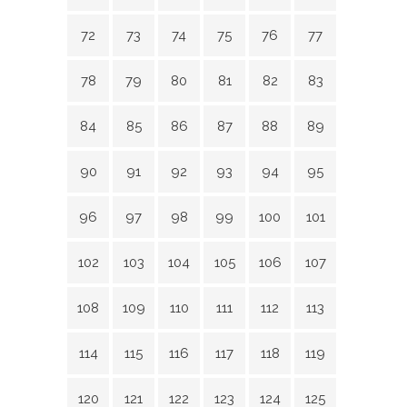
72
73
74
75
76
77
78
79
80
81
82
83
84
85
86
87
88
89
90
91
92
93
94
95
96
97
98
99
100
101
102
103
104
105
106
107
108
109
110
111
112
113
114
115
116
117
118
119
120
121
122
123
124
125