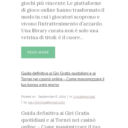
giochi più vincente Le piattaforme
di gioco online hanno trasformato il
modo in cui i giocatori scoprono e
vivono l’intrattenimento d’azzardo.
Una library curata non è solo una
vetrina di titoli: è il cuore...
READ MORE
Guida definitiva ai Giri Gratis quotidiani e ai
Tornei nei casinò online – Come massimizzare il
tuo bonus ogni giorno
Posted on
September 6, 2025
in
Uncategorized
by
joe.v.formica@gmail.com
Guida definitiva ai Giri Gratis
quotidiani e ai Tornei nei casinò
online – Come massimizzare il tuo