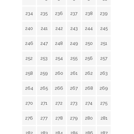
234
235
236
237
238
239
240
241
242
243
244
245
246
247
248
249
250
251
252
253
254
255
256
257
258
259
260
261
262
263
264
265
266
267
268
269
270
271
272
273
274
275
276
277
278
279
280
281
282
283
284
285
286
287