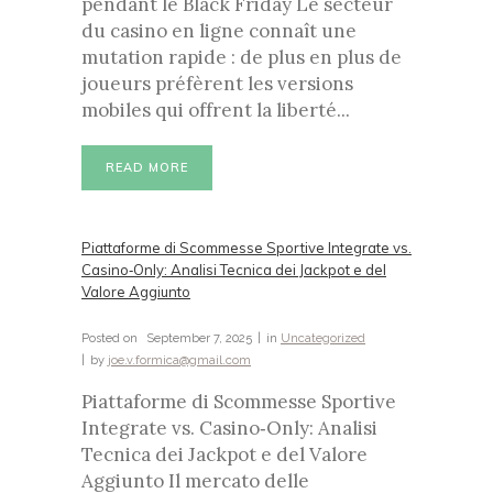
pendant le Black Friday Le secteur
du casino en ligne connaît une
mutation rapide : de plus en plus de
joueurs préfèrent les versions
mobiles qui offrent la liberté...
READ MORE
Piattaforme di Scommesse Sportive Integrate vs.
Casino‑Only: Analisi Tecnica dei Jackpot e del
Valore Aggiunto
Posted on
September 7, 2025
in
Uncategorized
by
joe.v.formica@gmail.com
Piattaforme di Scommesse Sportive
Integrate vs. Casino‑Only: Analisi
Tecnica dei Jackpot e del Valore
Aggiunto Il mercato delle