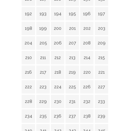
192
193
194
195
196
197
198
199
200
201
202
203
204
205
206
207
208
209
210
211
212
213
214
215
216
217
218
219
220
221
222
223
224
225
226
227
228
229
230
231
232
233
234
235
236
237
238
239
240
241
242
243
244
245