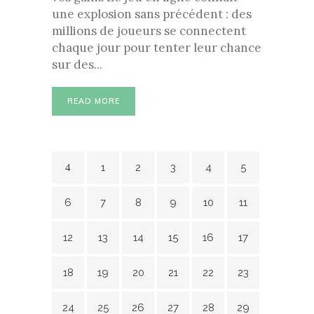
une explosion sans précédent : des
millions de joueurs se connectent
chaque jour pour tenter leur chance
sur des...
READ MORE
1
2
3
4
5
6
7
8
9
10
11
12
13
14
15
16
17
18
19
20
21
22
23
24
25
26
27
28
29