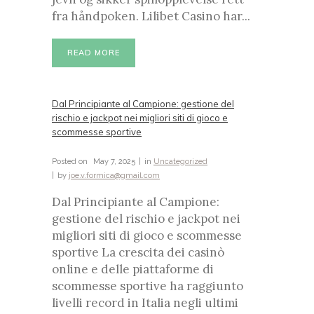
fra håndpoken. Lilibet Casino har...
READ MORE
Dal Principiante al Campione: gestione del
rischio e jackpot nei migliori siti di gioco e
scommesse sportive
Posted on
May 7, 2025
in
Uncategorized
by
joe.v.formica@gmail.com
Dal Principiante al Campione:
gestione del rischio e jackpot nei
migliori siti di gioco e scommesse
sportive La crescita dei casinò
online e delle piattaforme di
scommesse sportive ha raggiunto
livelli record in Italia negli ultimi