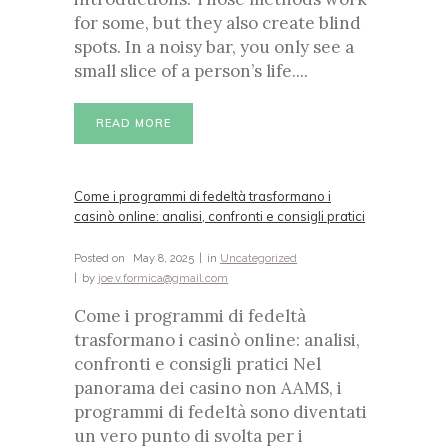
for some, but they also create blind
spots. In a noisy bar, you only see a
small slice of a person’s life....
READ MORE
Come i programmi di fedeltà trasformano i
casinò online: analisi, confronti e consigli pratici
Posted on
May 8, 2025
in
Uncategorized
by
joe.v.formica@gmail.com
Come i programmi di fedeltà
trasformano i casinò online: analisi,
confronti e consigli pratici Nel
panorama dei casino non AAMS, i
programmi di fedeltà sono diventati
un vero punto di svolta per i