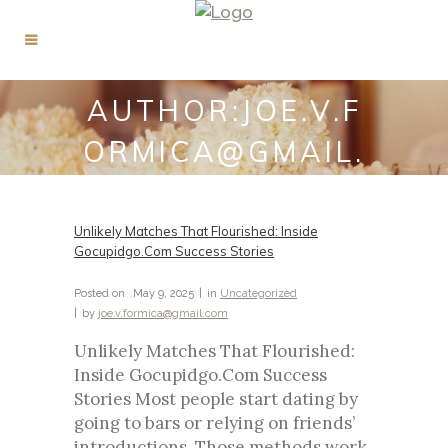
AUTHOR:JOE.V.F
ORMICA@GMAIL.
COM
Unlikely Matches That Flourished: Inside
Gocupidgo.Com Success Stories
Posted on
May 9, 2025
in
Uncategorized
by
joe.v.formica@gmail.com
Unlikely Matches That Flourished:
Inside Gocupidgo.Com Success
Stories Most people start dating by
going to bars or relying on friends’
introductions. Those methods work