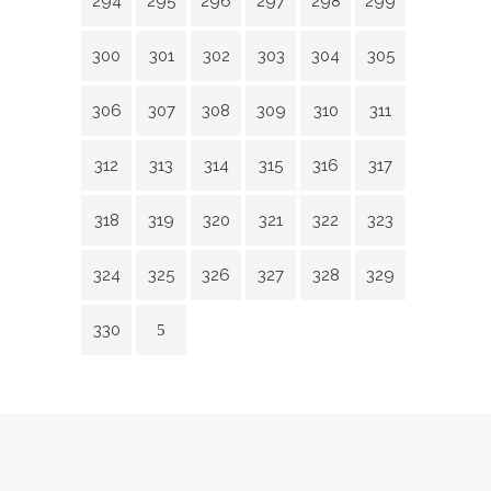
294
295
296
297
298
299
300
301
302
303
304
305
306
307
308
309
310
311
312
313
314
315
316
317
318
319
320
321
322
323
324
325
326
327
328
329
330