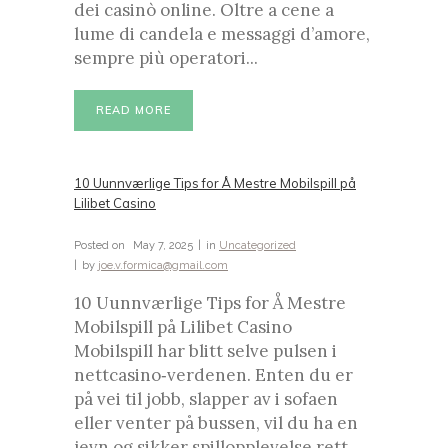
dei casinò online. Oltre a cene a
lume di candela e messaggi d’amore,
sempre più operatori...
READ MORE
10 Uunnværlige Tips for Å Mestre Mobilspill på
Lilibet Casino
Posted on
May 7, 2025
in
Uncategorized
by
joe.v.formica@gmail.com
10 Uunnværlige Tips for Å Mestre
Mobilspill på Lilibet Casino
Mobilspill har blitt selve pulsen i
nettcasino‑verdenen. Enten du er
på vei til jobb, slapper av i sofaen
eller venter på bussen, vil du ha en
jevn og sikker spillopplevelse rett